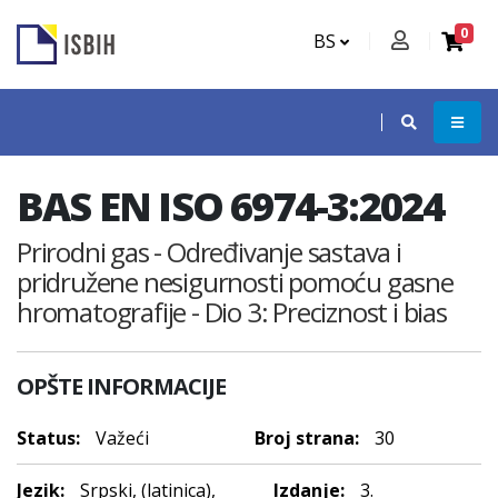
0
BS
BAS EN ISO 6974-3:2024
Prirodni gas - Određivanje sastava i
pridružene nesigurnosti pomoću gasne
hromatografije - Dio 3: Preciznost i bias
OPŠTE INFORMACIJE
Status:
Važeći
Broj strana:
30
Jezik:
Srpski, (latinica),
Izdanje:
3.