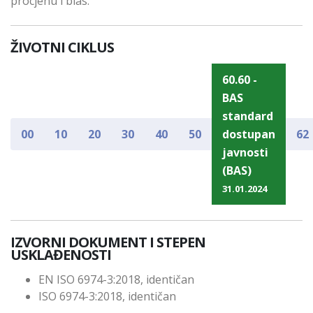
procjenu i bias.
ŽIVOTNI CIKLUS
60.60 -
BAS
standard
00
10
20
30
40
50
dostupan
62
javnosti
(BAS)
31.01.2024
IZVORNI DOKUMENT I STEPEN
USKLAĐENOSTI
EN ISO 6974-3:2018, identičan
ISO 6974-3:2018, identičan