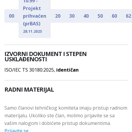
10.99 -
Projekt
00
prihvaćen
20
30
40
50
60
62
(prBAS)
28.11.2025
IZVORNI DOKUMENT I STEPEN
USKLAĐENOSTI
ISO/IEC TS 30180:2025,
identičan
RADNI MATERIJAL
Samo članovi tehničkog komiteta imaju pristup radnom
materijalu. Ukoliko ste član, molimo prijavite se sa
vašim nalogom i dobićete pristup dokumentima.
Prijavite se