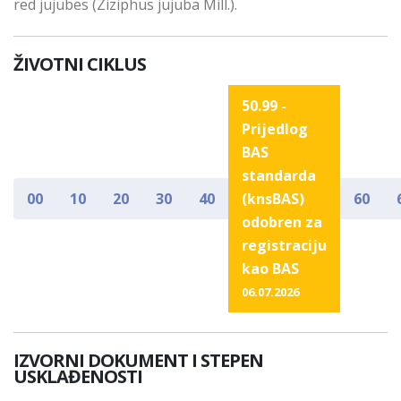
red jujubes (Ziziphus jujuba Mill.).
ŽIVOTNI CIKLUS
50.99 -
Prijedlog
BAS
standarda
00
10
20
30
40
(knsBAS)
60
odobren za
registraciju
kao BAS
06.07.2026
IZVORNI DOKUMENT I STEPEN
USKLAĐENOSTI