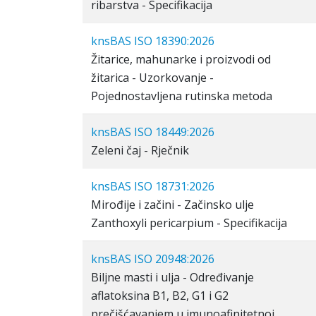
ribarstva - Specifikacija
knsBAS ISO 18390:2026
Žitarice, mahunarke i proizvodi od
žitarica - Uzorkovanje -
Pojednostavljena rutinska metoda
knsBAS ISO 18449:2026
Zeleni čaj - Rječnik
knsBAS ISO 18731:2026
Mirođije i začini - Začinsko ulje
Zanthoxyli pericarpium - Specifikacija
knsBAS ISO 20948:2026
Biljne masti i ulja - Određivanje
aflatoksina B1, B2, G1 i G2
prečišćavanjem u imunoafinitetnoj