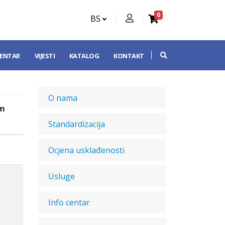
0
BS
CENTAR
VIJESTI
KATALOG
KONTAKT
O nama
um
Standardizacija
Ocjena usklađenosti
Usluge
Info centar