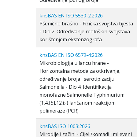
Određivanje jodnog broja
knsBAS EN ISO 5530-2:2026
Pšenično brašno - Fizička svojstva tijesta
- Dio 2: Određivanje reoloških svojstava
korištenjem ekstenzografa
knsBAS EN ISO 6579-4:2026
Mikrobiologija u lancu hrane -
Horizontalna metoda za otkrivanje,
određivanje broja i serotipizaciju
Salmonella - Dio 4: Identifikacija
monofazne Salmonelle Typhimurium
(1,4,[5],12:i:-) lančanom reakcijom
polimeraze (PCR)
knsBAS ISO 1003:2026
Mirođije i začini - Cijeli/komadi i mljeveni