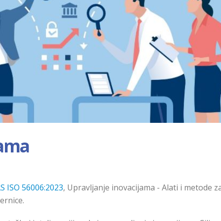
jama
S ISO 56006:2023
, Upravljanje inovacijama - Alati i metode z
ernice
.