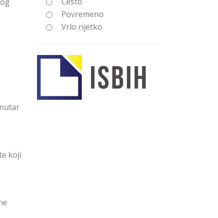
Često
vog
Povremeno
Vrlo rijetko
unutar
te koji
dne