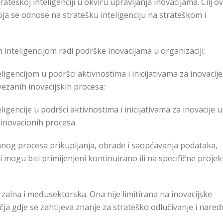
teškoj inteligenciji u okviru upravljanja inovacijama. Cilj o
ja se odnose na stratešku inteligenciju na strateškom i
 inteligencijom radi podrške inovacijama u organizaciji;
igencijom u podršci aktivnostima i inicijativama za inovacije
vezanih inovacijskih procesa;
ligencije u podršci aktivnostima i inicijativama za inovacije 
 inovacionih procesa.
iranog procesa prikupljanja, obrade i saopćavanja podataka,
 mogu biti primijenjeni kontinuirano ili na specifične projek
rzalna i međusektorska. Ona nije limitirana na inovacijske
čja gdje se zahtijeva znanje za strateško odlučivanje i nare