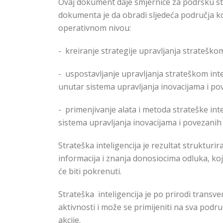
Ovaj dokument daje smjernice za podršku stra
dokumenta je da obradi sljedeća područja ko
operativnom nivou:
-
kreiranje strategije upravljanja strateškom
-
uspostavljanje upravljanja strateškom intel
unutar sistema upravljanja inovacijama i po
-
primenjivanje alata i metoda strateške inte
sistema upravljanja inovacijama i povezanih
Strateška inteligencija je rezultat struktur
informacija i znanja donosiocima odluka, koji
će biti pokrenuti.
Strateška inteligencija je po prirodi transve
aktivnosti i može se primijeniti na sva podru
akcije.