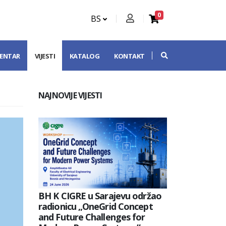
0
BS
CENTAR
VIJESTI
KATALOG
KONTAKT
NAJNOVIJE VIJESTI
BH K CIGRE u Sarajevu održao
radionicu „OneGrid Concept
and Future Challenges for