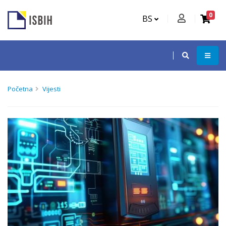
0
BS
Početna
Vijesti