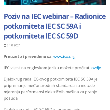
Poziv na IEC webinar – Radionice
potkomiteta IEC SC 59A i
potkomiteta IEC SC 59D
7.10.2024.
Preuzeto i prevedeno sa
:
www.iso.org
IEC vijest na engleskom jeziku možete pročitati
ovdje
.
Djelokrug rada IEC-ovog potkomiteta IEC SC 59A je
pripremanje međunarodnih standarda za metode
mjerenja performansi električnih mašina za pranje
posuđa.
Djelokrug rada IEC SC 59D je pripremanje