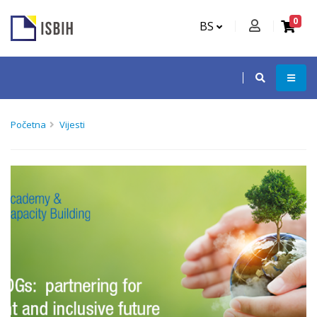
0
BS
Početna
Vijesti