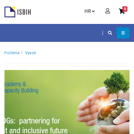
0
HR
Početna
Vijesti