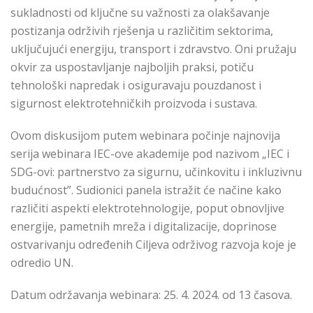
sukladnosti od ključne su važnosti za olakšavanje
postizanja održivih rješenja u različitim sektorima,
uključujući energiju, transport i zdravstvo. Oni pružaju
okvir za uspostavljanje najboljih praksi, potiču
tehnološki napredak i osiguravaju pouzdanost i
sigurnost elektrotehničkih proizvoda i sustava.
Ovom diskusijom putem webinara počinje najnovija
serija webinara IEC-ove akademije pod nazivom „IEC i
SDG-ovi: partnerstvo za sigurnu, učinkovitu i inkluzivnu
budućnost”. Sudionici panela istražit će načine kako
različiti aspekti elektrotehnologije, poput obnovljive
energije, pametnih mreža i digitalizacije, doprinose
ostvarivanju određenih Ciljeva održivog razvoja koje je
odredio UN.
Datum održavanja webinara: 25. 4. 2024.
od 13 časova.