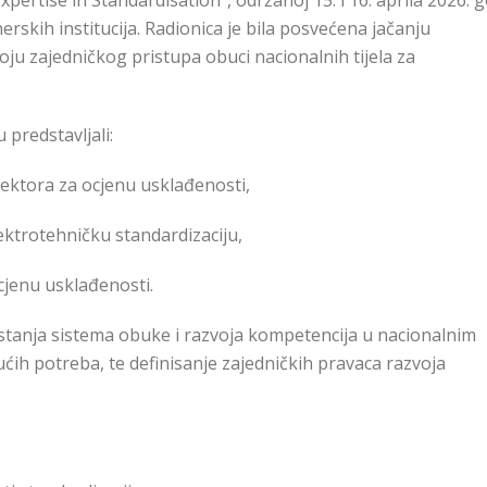
pertise in Standardisation”, održanoj 15. i 16. aprila 2026. 
tnerskih institucija. Radionica je bila posvećena jačanju
oju zajedničkog pristupa obuci nacionalnih tijela za
 predstavljali:
ektora za ocjenu usklađenosti,
ektrotehničku standardizaciju,
 ocjenu usklađenosti
.
g stanja sistema obuke i razvoja kompetencija u nacionalnim
udućih potreba, te definisanje zajedničkih pravaca razvoja