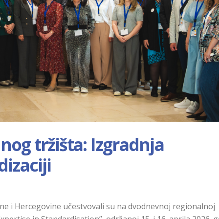
og tržišta: Izgradnja
izaciji
osne i Hercegovine učestvovali su na dvodnevnoj regionalnoj