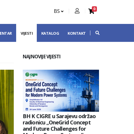
0
BS
CENTAR
VIJESTI
KATALOG
KONTAKT
NAJNOVIJE VIJESTI
BH K CIGRE u Sarajevu održao
radionicu „OneGrid Concept
and Future Challenges for