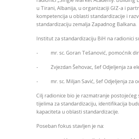
radionici „Single Market Academy: Building Ex
u Tirani, Albanija, u organizaciji GIZ-a i par
kompetencija u oblasti standardizacije i razv
standardizaciju zemalja Zapadnog Balkana.
Institut za standardizaciju BiH na radionici su
-
mr. sc. Goran Tešanović, pomoćnik dir
-
Zvjezdan Šehovac, šef Odjeljenja za el
-
mr. sc. Miljan Savić, šef Odjeljenja za
Cilj radionice bio je razmatranje postojeće
tijelima za standardizaciju, identifikacija b
kapaciteta u oblasti standardizacije.
Poseban fokus stavljen je na: