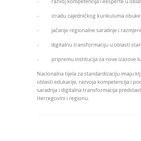
-
razvoj kompetencija i eksperte u oblas
-
izradu zajedničkog kurikuluma obuke
-
jačanje regionalne saradnje i razmjen
-
digitalnu transformaciju u oblasti stan
-
pripremu institucija za nove izazove ka
Nacionalna tijela za standardizaciju imaju k
oblasti edukacije, razvoja kompetencija i po
saradnja i digitalna transformacija predstav
Hercegovini i regionu.