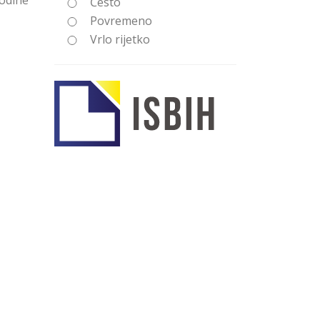
godine
Često
Povremeno
Vrlo rijetko