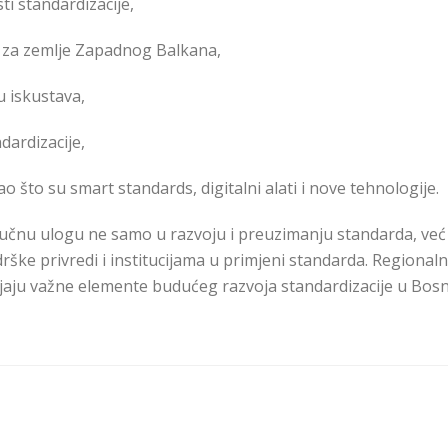
ti standardizacije,
 za zemlje Zapadnog Balkana,
u iskustava,
dardizacije,
o što su smart standards, digitalni alati i nove tehnologije.
ljučnu ulogu ne samo u razvoju i preuzimanju standarda, već 
drške privredi i institucijama u primjeni standarda. Regional
ljaju važne elemente budućeg razvoja standardizacije u Bosni