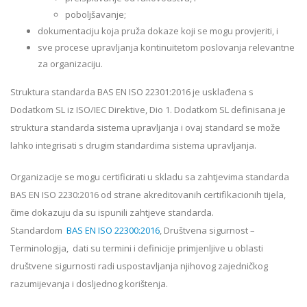
poboljšavanje;
dokumentaciju koja pruža dokaze koji se mogu provjeriti, i
sve procese upravljanja kontinuitetom poslovanja relevantne
za organizaciju.
Struktura standarda BAS EN ISO 22301:2016 je usklađena s
Dodatkom SL iz ISO/IEC Direktive, Dio 1. Dodatkom SL definisana je
struktura standarda sistema upravljanja i ovaj standard se može
lahko integrisati s drugim standardima sistema upravljanja.
Organizacije se mogu certificirati u skladu sa zahtjevima standarda
BAS EN ISO 2230:2016 od strane akreditovanih certifikacionih tijela,
čime dokazuju da su ispunili zahtjeve standarda.
Standardom
BAS EN ISO 22300:2016
, Društvena sigurnost –
Terminologija, dati su termini i definicije primjenljive u oblasti
društvene sigurnosti radi uspostavljanja njihovog zajedničkog
razumijevanja i dosljednog korištenja.