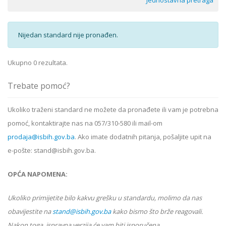
Jednostavna pretraga
Nijedan standard nije pronađen.
Ukupno 0 rezultata.
Trebate pomoć?
Ukoliko
traženi standard
ne možete da pronađete ili vam je potrebna
pomoć, kontaktirajte nas na 057/310-580 ili mail-om
prodaja@isbih.gov.ba
. Ako imate dodatnih pitanja, pošaljite upit na
e-pošte: stand@isbih.gov.ba.
OPĆA NAPOMENA:
Ukoliko primijetite bilo kakvu grešku u standardu, molimo da nas
obavijestite na
stand@isbih.gov.ba
kako bismo što brže reagovali.
Nakon toga, ispravna verzija će vam biti isporučena.