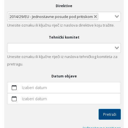
Direktive
2014/29/EU - Jednostavne posude pod pritiskom
Unеsitе oznaku ili klјučnu rijеč iz nаslоvа dirеktivе kојu trаžitе.
Tehnički komitet
Unesite оznaku ili ključne riječi iz naslova tehničkog komiteta za
pretragu.
Datum objave
Izaberi datum
Izaberi datum
Pretraži