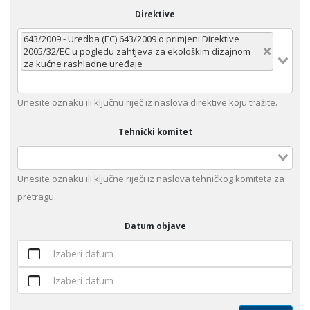
Direktive
643/2009 - Uredba (EC) 643/2009 o primjeni Direktive
2005/32/EC u pogledu zahtjeva za ekološkim dizajnom
za kućne rashladne uređaje
Unеsitе oznaku ili klјučnu rijеč iz nаslоvа dirеktivе kојu trаžitе.
Tehnički komitet
Unesite оznaku ili ključne riječi iz naslova tehničkog komiteta za
pretragu.
Datum objave
Izaberi datum
Izaberi datum