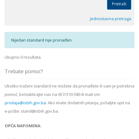
Pretraži
Jednostavna pretraga
Nijedan standard nije pronađen.
Ukupno 0 rezultata.
Trebate pomoć?
Ukoliko
traženi standard
ne možete da pronađete ili vam je potrebna
pomoć, kontaktirajte nas na 057/310-580 ili mail-om
prodaja@isbih.gov.ba
. Ako imate dodatnih pitanja, pošaljite upit na
e-pošte: stand@isbih.gov.ba.
OPĆA NAPOMENA: