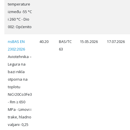
temperature
između -55 °C
i 260 °C - Dio
002: Općenito
nsBAS EN
40.20
BAS/TC
15.05.2026
17.07.2026
2302:2026
63
Aviotehnika –
Legura na
bazi nikla
otporna na
toplotu
NiCr20Co3Fe3
- Rm ≥ 650
MPa - Limovi i
trake, hladno
valjani- 0,25