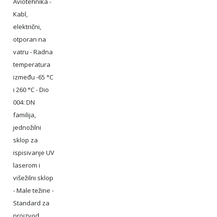
Aviotehnika -
Kabl,
električni,
otporan na
vatru - Radna
temperatura
između -65 °C
i 260 °C - Dio
004: DN
familija,
jednožilni
sklop za
ispisivanje UV
laserom i
višežilni sklop
- Male težine -
Standard za
proizvod