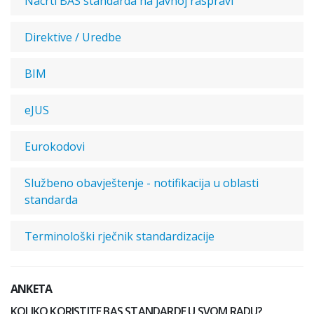
Nacrti BAS standarda na javnoj raspravi
Direktive / Uredbe
BIM
eJUS
Eurokodovi
Službeno obavještenje - notifikacija u oblasti
standarda
Terminološki rječnik standardizacije
ANKETA
KOLIKO KORISTITE BAS STANDARDE U SVOM RADU?