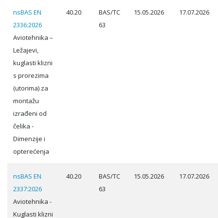
nsBAS EN
40.20
BAS/TC
15.05.2026
17.07.2026
2336:2026
63
Aviotehnika –
Ležajevi,
kuglasti klizni
s prorezima
(utorima) za
montažu
izrađeni od
čelika -
Dimenzije i
opterećenja
nsBAS EN
40.20
BAS/TC
15.05.2026
17.07.2026
2337:2026
63
Aviotehnika -
Kuglasti klizni