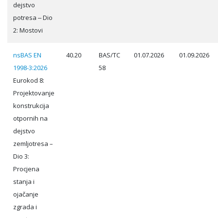
dejstvo
potresa ‒ Dio
2: Mostovi
nsBAS EN
40.20
BAS/TC
01.07.2026
01.09.2026
1998-3:2026
58
Eurokod 8:
Projektovanje
konstrukcija
otpornih na
dejstvo
zemljotresa –
Dio 3:
Procjena
stanja i
ojačanje
zgrada i