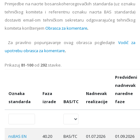
Primjedbe na nacrte bosanskohercegovačkih standarda (uz oznaku
tehničkog komiteta i referentnu oznaku nacrta BAS standarda)
dostaviti email-om tehničkom sekretaru odgovarajućeg tehničkog
komiteta korištenjem
Obrasca za komentare
.
Za pravilno popunjavanje ovag obrasca pogledajte
Vodič za
upotrebu obrasca za komentare
.
Prikazuj
81-100
od
292
stavke.
Predviđeni
nadnevak
Oznaka
Faza
Nadnevak
naredne
standarda
izrade
BAS/TC
realizacije
faze
nsBAS EN
40.20
BAS/TC
01.07.2026
01.09.2026