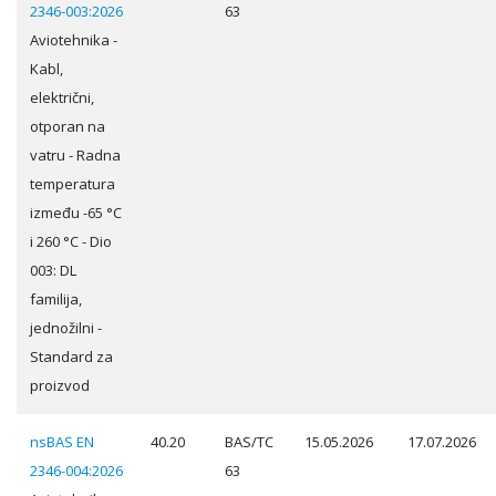
2346-003:2026
63
Aviotehnika -
Kabl,
električni,
otporan na
vatru - Radna
temperatura
između -65 °C
i 260 °C - Dio
003: DL
familija,
jednožilni -
Standard za
proizvod
nsBAS EN
40.20
BAS/TC
15.05.2026
17.07.2026
2346-004:2026
63