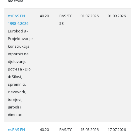
mostova
nsBAS EN
40.20
BAS/TC
01.07.2026
01.09.2026
1998-4:2026
58
Eurokod 8 -
Projektovanje
konstrukcija
otpornih na
djelovanje
potresa - Dio
4: Silosi,
spremnici,
cjevovodi,
tornjevi,
jarboli i
dimnjaci
nsBAS EN
40.20
BAS/TC
15.05.2026
17.07.2026