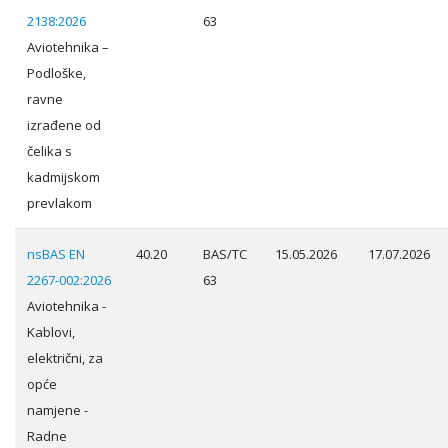
2138:2026
63
Aviotehnika –
Podloške,
ravne
izrađene od
čelika s
kadmijskom
prevlakom
nsBAS EN
40.20
BAS/TC
15.05.2026
17.07.2026
2267-002:2026
63
Aviotehnika -
Kablovi,
električni, za
opće
namjene -
Radne