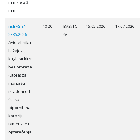
mm < a ≤ 3
mm
nsBAS EN
40.20
BAS/TC
15.05.2026
17.07.2026
2335:2026
63
Aviotehnika –
Ležajevi,
kuglasti klizni
bez proreza
(utora) za
montažu
izrađeni od
čelika
otpornih na
koroziju -
Dimenzije i
opterećenja