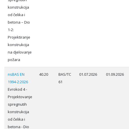
konstrukcija
od čelika i
betona – Dio
1-2:
Projektiranje
konstrukcija
na djelovanje
požara
nsBAS EN
40.20
BAS/TC
01.07.2026
01.09.2026
1994-2:2026
61
Evrokod 4 -
Projektovanje
spregnutih
konstrukcija
od čelika i
betona - Dio