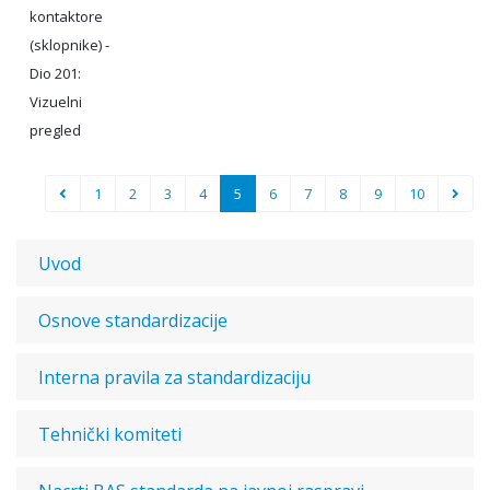
kontaktore
(sklopnike) -
Dio 201:
Vizuelni
pregled
1
2
3
4
5
6
7
8
9
10
Uvod
Osnove standardizacije
Interna pravila za standardizaciju
Tehnički komiteti