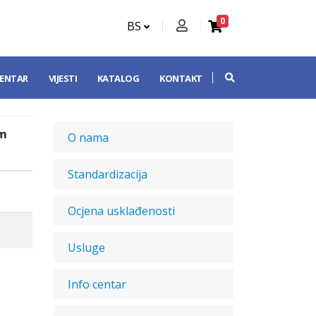
0
BS
CENTAR
VIJESTI
KATALOG
KONTAKT
um
O nama
Standardizacija
Ocjena usklađenosti
Usluge
Info centar