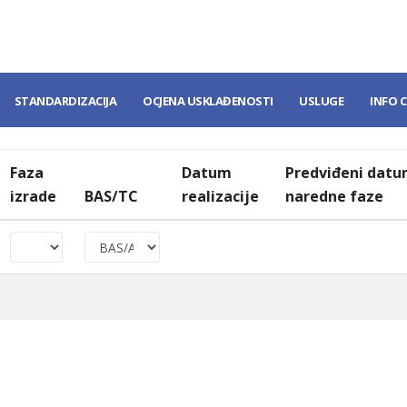
STANDARDIZACIJA
OCJENA USKLAĐENOSTI
USLUGE
INFO 
Faza
Datum
Predviđeni dat
izrade
BAS/TC
realizacije
naredne faze