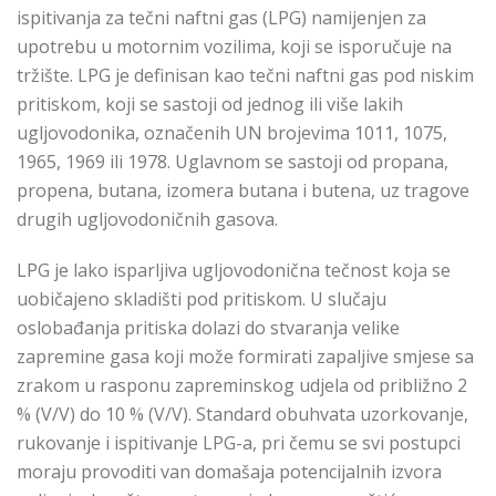
ispitivanja za tečni naftni gas (LPG) namijenjen za
upotrebu u motornim vozilima, koji se isporučuje na
tržište. LPG je definisan kao tečni naftni gas pod niskim
pritiskom, koji se sastoji od jednog ili više lakih
ugljovodonika, označenih UN brojevima 1011, 1075,
1965, 1969 ili 1978. Uglavnom se sastoji od propana,
propena, butana, izomera butana i butena, uz tragove
drugih ugljovodoničnih gasova.
LPG je lako isparljiva ugljovodonična tečnost koja se
uobičajeno skladišti pod pritiskom. U slučaju
oslobađanja pritiska dolazi do stvaranja velike
zapremine gasa koji može formirati zapaljive smjese sa
zrakom u rasponu zapreminskog udjela od približno 2
% (V/V) do 10 % (V/V). Standard obuhvata uzorkovanje,
rukovanje i ispitivanje LPG-a, pri čemu se svi postupci
moraju provoditi van domašaja potencijalnih izvora