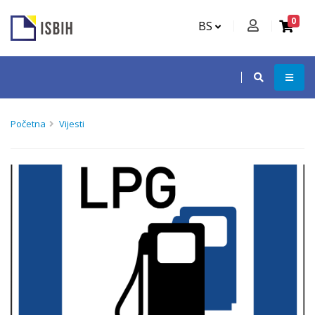
0
BS
Početna
Vijesti