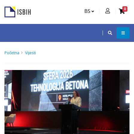
0
BS
Početna
Vijesti