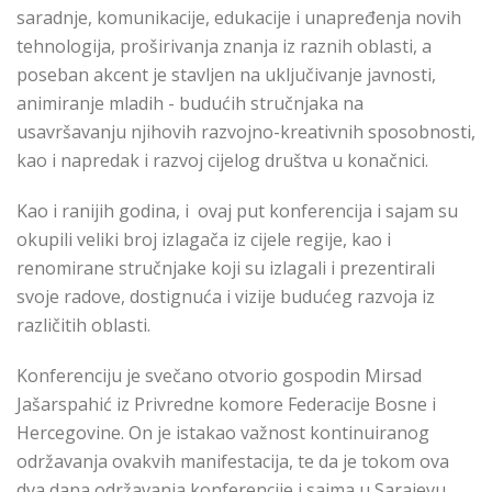
saradnje, komunikacije, edukacije i unapređenja novih
tehnologija, proširivanja znanja iz raznih oblasti, a
poseban akcent je stavljen na uključivanje javnosti,
animiranje mladih - budućih stručnjaka na
usavršavanju njihovih razvojno-kreativnih sposobnosti,
kao i napredak i razvoj cijelog društva u konačnici.
Kao i ranijih godina, i ovaj put konferencija i sajam su
okupili veliki broj izlagača iz cijele regije, kao i
renomirane stručnjake koji su izlagali i prezentirali
svoje radove, dostignuća i vizije budućeg razvoja iz
različitih oblasti.
Konferenciju je svečano otvorio gospodin Mirsad
Jašarspahić iz Privredne komore Federacije Bosne i
Hercegovine. On je istakao važnost kontinuiranog
održavanja ovakvih manifestacija, te da je tokom ova
dva dana održavanja konferencije i sajma u Sarajevu