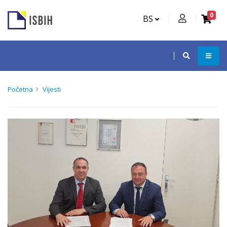
0
BS
Početna
Vijesti