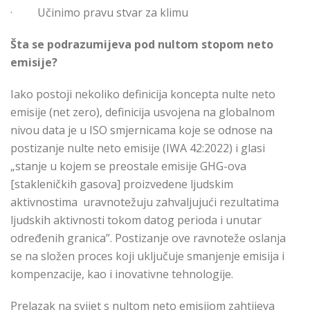
·
Učinimo pravu stvar za klimu
Šta se podrazumijeva pod nultom stopom neto
emisije?
Iako postoji nekoliko definicija koncepta nulte neto
emisije (net zero), definicija usvojena na globalnom
nivou data je u ISO smjernicama koje se odnose na
postizanje nulte neto emisije (IWA 42:2022) i glasi
„stanje u kojem se preostale emisije GHG-ova
[stakleničkih gasova] proizvedene ljudskim
aktivnostima uravnotežuju zahvaljujući rezultatima
ljudskih aktivnosti tokom datog perioda i unutar
određenih granica”. Postizanje ove ravnoteže oslanja
se na složen proces koji uključuje smanjenje emisija i
kompenzacije, kao i inovativne tehnologije.
Prelazak na svijet s nultom neto emisijom zahtijeva