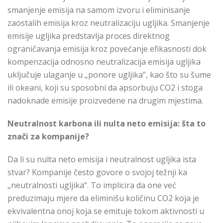
smanjenje emisija na samom izvoru i eliminisanje
zaostalih emisija kroz neutralizaciju ugljika. Smanjenje
emisije ugljika predstavlja proces direktnog
ograničavanja emisija kroz povećanje efikasnosti dok
kompenzacija odnosno neutralizacija emisija ugljika
uključuje ulaganje u „ponore ugljika”, kao što su šume
ili okeani, koji su sposobni da apsorbuju CO2 i stoga
nadoknade emisije proizvedene na drugim mjestima.
Neutralnost karbona ili nulta neto emisija: šta to
znači za kompanije?
Da li su nulta neto emisija i neutralnost ugljika ista
stvar? Kompanije često govore o svojoj težnji ka
„neutralnosti ugljika“. To implicira da one već
preduzimaju mjere da eliminišu količinu CO2 koja je
ekvivalentna onoj koja se emituje tokom aktivnosti u