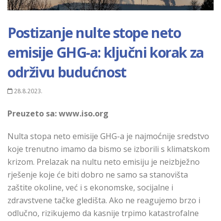
Postizanje nultе stope neto
emisije GHG-a: ključni korak za
održivu budućnost
28.8.2023.
Preuzeto sa: www.iso.org
Nulta stopa neto emisije GHG-a
је
najmoćnije sredstvo
koje trenutno imamo da bismo
se izborili s klimatskom
krizom. Prelazak na nultu neto emisiju je neizbježno
rješenje koje će biti dobro ne samo sa stanovišta
zaštite okoline, već i s ekonomske, socijalne i
zdravstvene tačke gledišta. Ako ne reagujemo brzo i
odlučno, rizikujemo da kasnije trpimo katastrofalne