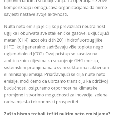
njihovim lancima snabdijevanja. Ta operacija se zove
kompenzacija i omogućava organizacijama da mirne
savjesti nastave svoje aktivnosti.
Nulta neto emisija je cilj koji prevazilazi neutralnost
ugljika i obuhvata sve stakleničke gasove, uključujući
metan (CH4), azot oksid (N2O) i hidrofluorougljike
(HFC), koji generalno zadržavaju više toplote nego
ugljen-dioksid (CO2). Ovaj pristup se zasniva na
ambicioznim ciljevima za smanjenje GHG emisija,
sistemskim promjenama u svim sektorima i aktivnom
eliminisanju emisija. Pridržavajući se cilja nulte neto
emisije, moći ćemo da ubrzamo tranziciju ka održivoj
budućnosti, osiguramo otpornost na klimatske
promjene i stvorimo mogućnosti za inovacije, zelena
radna mjesta i ekonomski prosperitet.
Zašto bismo trebali težiti nultim neto emisijama?