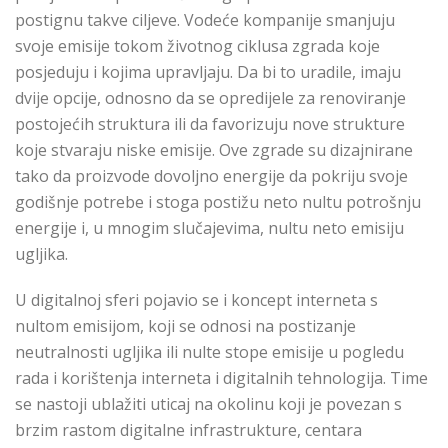
postignu takve ciljeve. Vodeće kompanije smanjuju
svoje emisije tokom životnog ciklusa zgrada koje
posjeduju i kojima upravljaju. Da bi to uradile, imaju
dvije opcije, odnosno da se opredijele za renoviranje
postojećih struktura ili da favorizuju nove strukture
koje stvaraju niske emisije. Ove zgrade su dizajnirane
tako da proizvode dovoljno energije da pokriju svoje
godišnje potrebe i stoga postižu neto nultu potrošnju
energije i, u mnogim slučajevima, nultu neto emisiju
ugljika.
U digitalnoj sferi pojavio se i koncept interneta s
nultom emisijom, koji se odnosi na postizanje
neutralnosti ugljika ili nulte stope emisije u pogledu
rada i korištenja interneta i digitalnih tehnologija. Time
se nastoji ublažiti uticaj na okolinu koji je povezan s
brzim rastom digitalne infrastrukture, centara