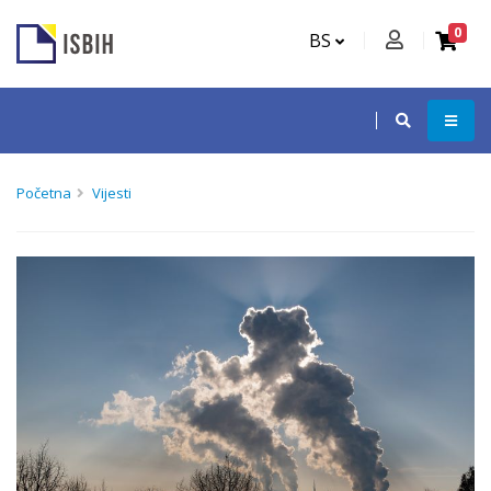
0
BS
Početna
Vijesti