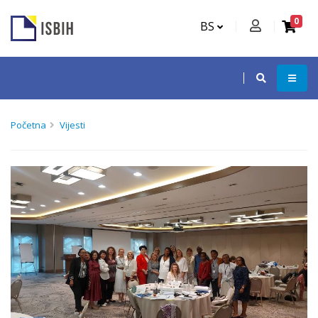
0
BS
Početna
Vijesti