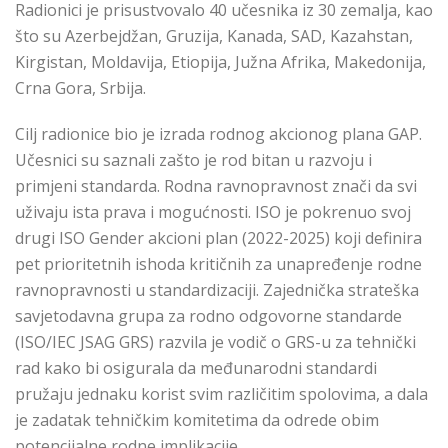
Radionici je prisustvovalo 40 učesnika iz 30 zemalja, kao
što su Azerbejdžan, Gruzija, Kanada, SAD, Kazahstan,
Kirgistan, Moldavija, Etiopija, Južna Afrika, Makedonija,
Crna Gora, Srbija.
Cilj radionice bio je izrada rodnog akcionog plana GAP.
Učesnici su saznali zašto je rod bitan u razvoju i
primjeni standarda. Rodna ravnopravnost znači da svi
uživaju ista prava i mogućnosti.
ISO je pokrenuo svoj
drugi ISO Gender akcioni plan (2022-2025) koji definira
pet prioritetnih ishoda kritičnih za unapređenje rodne
ravnopravnosti u standardizaciji.
Zajednička strateška
savjetodavna grupa za rodno odgovorne standarde
(ISO/IEC JSAG GRS) razvila je vodič o GRS-u za tehnički
rad kako bi osigurala da međunarodni standardi
pružaju jednaku korist svim različitim spolovima, a dala
je zadatak tehničkim komitetima da odrede obim
potencijalne rodne implikacije.