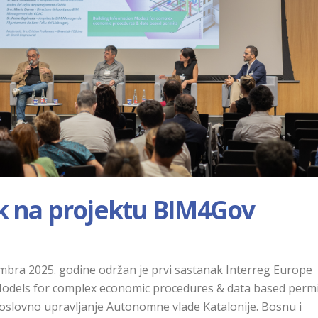
k na projektu BIM4Gov
mbra 2025. godine održan je prvi sastanak Interreg Europe
Models for complex economic procedures & data based permi
poslovno upravljanje Autonomne vlade Katalonije. Bosnu i