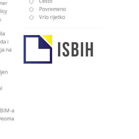
Često
tner
Povremeno
licy
Vrlo rijetko
.
ila
da i
ja na
ljen
i
 BIM-a
e veoma