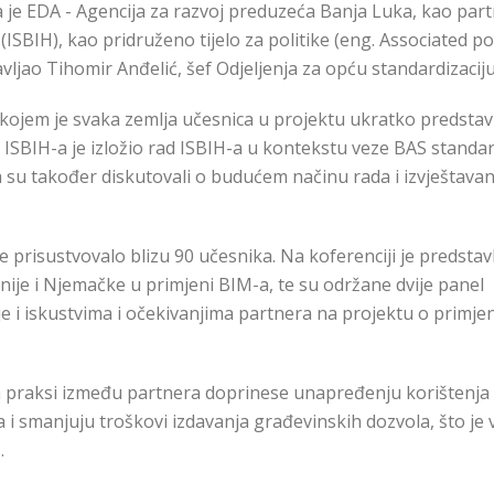
 je EDA - Agencija za razvoj preduzeća Banja Luka, kao par
 (ISBIH), kao pridruženo tijelo za politike (eng. Associated po
vljao Tihomir Anđelić, šef Odjeljenja za opću standardizaciju
kojem je svaka zemlja učesnica u projektu ukratko predstav
 ISBIH-a je izložio rad ISBIH-a u kontekstu veze BAS standar
su također diskutovali o budućem načinu rada i izvještavan
 prisustvovalo blizu 90 učesnika. Na koferenciji je predstav
nije i Njemačke u primjeni BIM-a, te su održane dvije panel
e i iskustvima i očekivanjima partnera na projektu o primjen
ih praksi između partnera doprinese unapređenju korištenja
a i smanjuju troškovi izdavanja građevinskih dozvola, što j
.