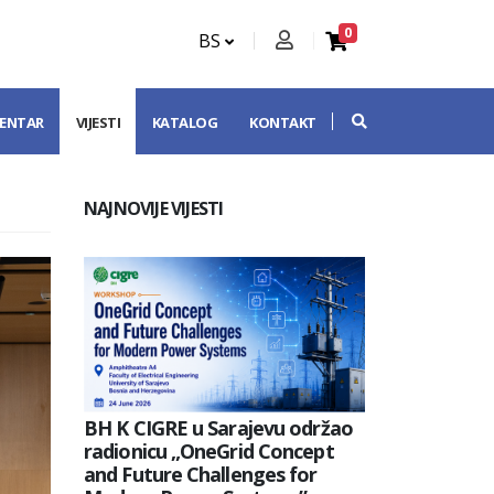
0
BS
CENTAR
VIJESTI
KATALOG
KONTAKT
NAJNOVIJE VIJESTI
BH K CIGRE u Sarajevu održao
radionicu „OneGrid Concept
and Future Challenges for