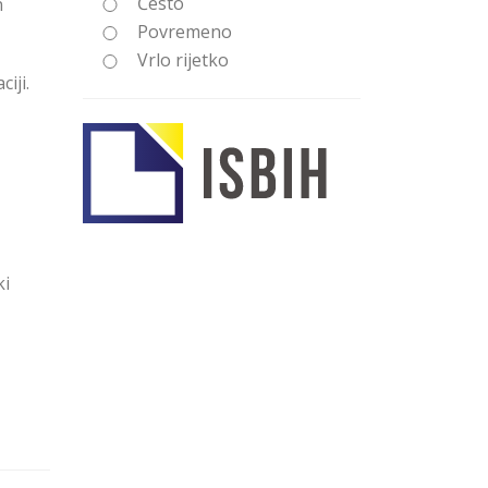
Često
n
Povremeno
Vrlo rijetko
iji.
ki