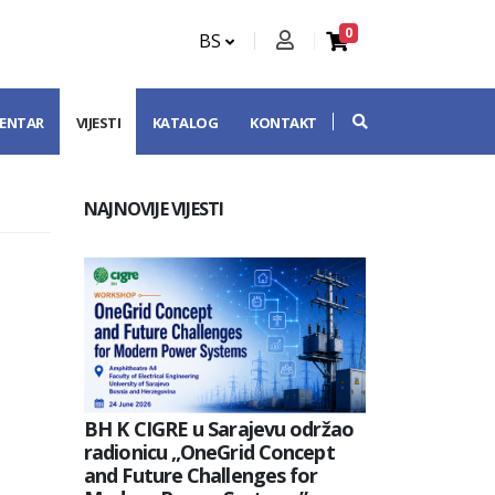
0
BS
CENTAR
VIJESTI
KATALOG
KONTAKT
NAJNOVIJE VIJESTI
BH K CIGRE u Sarajevu održao
radionicu „OneGrid Concept
and Future Challenges for