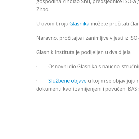
gospodina Yinbiao Shu, predsjednice ISO-a 
Zhao.
U ovom broju
Glasnika
možete pročitat
i
član
Naravno, pročitajte i zanimljive vijesti iz ISO
Glasnik Instituta je podijeljen u dva dijela:
·
Osnovni dio Glasnika s naučno-stručnim
·
Službene objave
u kojim se objavljuju 
dokumenti kao i zamijenjeni i povučeni BAS s