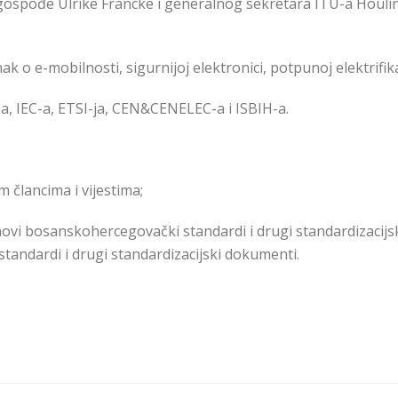
gospođe Ulrike Francke i generalnog sekretara ITU-a Houli
ak o e-mobilnosti,
sigurnijoj
elektronici, potpunoj elektrifikac
-a, IEC-a, ETSI-
j
a, CEN&CENELEC-a i ISBIH-a.
 člancima i vijestima;
novi bosanskohercegovački standardi i drugi standardizacijs
tandardi i drugi standardizacijski dokumenti.