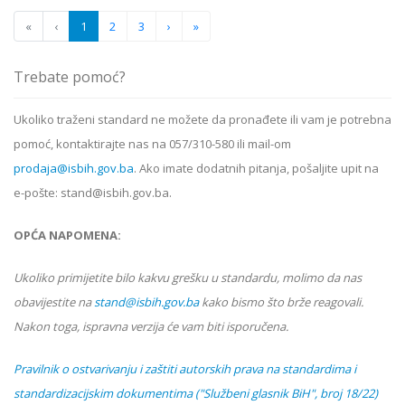
«
‹
1
2
3
›
»
Trebate pomoć?
Ukoliko
traženi standard
ne možete da pronađete ili vam je potrebna
pomoć, kontaktirajte nas na 057/310-580 ili mail-om
prodaja@isbih.gov.ba
. Ako imate dodatnih pitanja, pošaljite upit na
e-pošte: stand@isbih.gov.ba.
OPĆA NAPOMENA:
Ukoliko primijetite bilo kakvu grešku u standardu, molimo da nas
obavijestite na
stand@isbih.gov.ba
kako bismo što brže reagovali.
Nakon toga, ispravna verzija će vam biti isporučena.
Pravilnik o ostvarivanju i zaštiti autorskih prava na standardima i
standardizacijskim dokumentima ("Službeni glasnik BiH", broj 18/22)