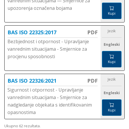
vanrednim situacijama — Smjernice za
upozorenja označena bojama
Kupi
Jezik
BAS ISO 22325:2017
PDF
Bezbјednost i otpornost - Upravljanje
Engleski
vanrednim situacijama - Smjernice za
procjenu sposobnosti
Kupi
Jezik
BAS ISO 22326:2021
PDF
Sigurnost i otpornost - Upravljanje
Engleski
vanrednim situacijama - Smjernice za
nadgledanje objekata s identifikovanim
Kupi
opasnostima
Ukupno 62 rezultata.