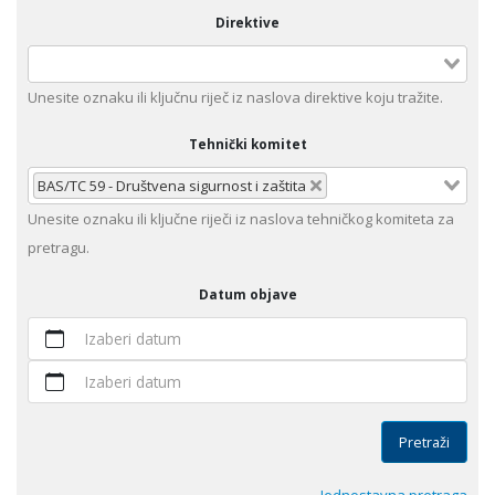
Direktive
Unеsitе oznaku ili klјučnu rijеč iz nаslоvа dirеktivе kојu trаžitе.
Tehnički komitet
BAS/TC 59 - Društvena sigurnost i zaštita
Unesite оznaku ili ključne riječi iz naslova tehničkog komiteta za
pretragu.
Datum objave
Izaberi datum
Izaberi datum
Pretraži