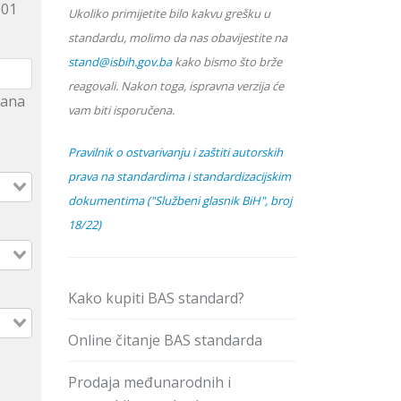
001
Ukoliko primijetite bilo kakvu grešku u
standardu, molimo da nas obavijestite na
stand@isbih.gov.ba
kako bismo što brže
reagovali. Nakon toga, ispravna verzija će
hrana
vam biti isporučena.
Pravilnik o ostvarivanju i zaštiti autorskih
prava na standardima i standardizacijskim
dokumentima ("Službeni glasnik BiH", broj
18/22)
Kako kupiti BAS standard?
Online čitanje BAS standarda
Prodaja međunarodnih i