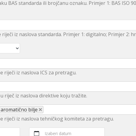
ku BAS standarda ili brojčanu oznaku. Primjer 1: BAS ISO 9
e riječi iz naslova standarda. Primjer 1: digitalno; Primjer 2: 
e riječi iz naslova ICS za pretragu.
u rijеč iz nаslоvа dirеktivе kојu trаžitе.
 aromatično bilje
ne riječi iz naslova tehničkog komiteta za pretragu.
Izaberi datum