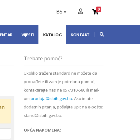
0
BS
CENTAR
VIJESTI
KATALOG
KONTAKT
Trebate pomoć?
Ukoliko
traženi standard
ne možete da
pronađete ili vam je potrebna pomoć,
kontaktirajte nas na 057/310-580 ili mail-
om
prodaja@isbih.gov.ba
. Ako imate
dan
dodatnih pitanja, pošaljite upit na e-pošte:
stand@isbih.gov.ba.
OPĆA NAPOMENA: