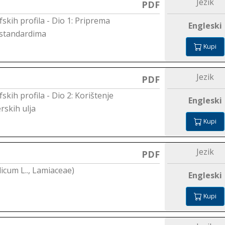
Jezik
PDF
skih profila - Dio 1: Priprema
Engleski
 standardima
Kupi
Jezik
PDF
kih profila - Dio 2: Korištenje
Engleski
rskih ulja
Kupi
Jezik
PDF
licum L.., Lamiaceae)
Engleski
Kupi