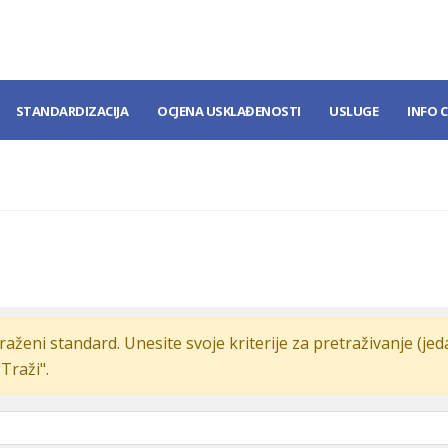
STANDARDIZACIJA
OCJENA USKLAĐENOSTI
USLUGE
INFO 
raženi standard. Unesite svoje kriterije za pretraživanje (je
"Traži".