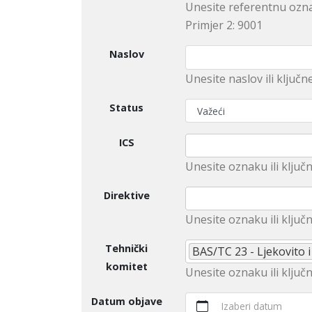
Unesite referentnu ozna
Primjer 2: 9001
Naslov
Unesite naslov ili ključn
Status
ICS
Unesite оznaku ili ključn
Direktive
Unеsitе oznaku ili klјučn
Tehnički
BAS/TC 23 - Ljekovito i
komitet
Unesite оznaku ili ključ
Datum objave
Izaberi datum