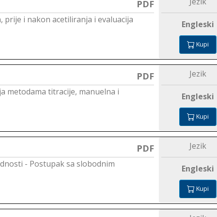
Jezik
PDF
prije i nakon acetiliranja i evaluacija
Engleski
Kupi
Jezik
PDF
oja metodama titracije, manuelna i
Engleski
Kupi
Jezik
PDF
jednosti - Postupak sa slobodnim
Engleski
Kupi