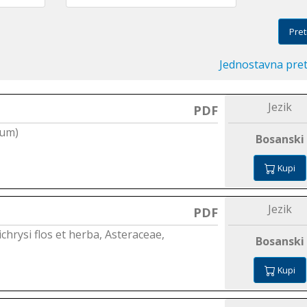
Pret
Jednostavna pre
Jezik
PDF
ium)
Bosanski
Kupi
Jezik
PDF
elichrysi flos et herba, Asteraceae,
Bosanski
Kupi