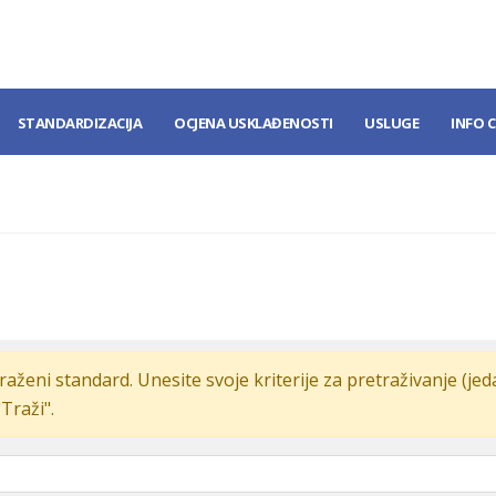
STANDARDIZACIJA
OCJENA USKLAĐENOSTI
USLUGE
INFO 
raženi standard. Unesite svoje kriterije za pretraživanje (je
"Traži".