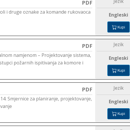
Jezik
PDF
boli i druge oznake za komande rukovaoca
Engleski
Kupi
Jezik
PDF
jalnom namjenom – Projektovanje sistema,
Engleski
ostupci požarnih ispitivanja za komore i
Kupi
Jezik
PDF
 14: Smjernice za planiranje, projektovanje,
Engleski
avanje
Kupi