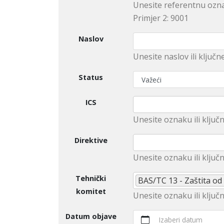
Unesite referentnu ozna
Primjer 2: 9001
Naslov
Unesite naslov ili ključn
Status
ICS
Unesite оznaku ili ključn
Direktive
Unеsitе oznaku ili klјučn
Tehnički
BAS/TC 13 - Zaštita od
komitet
Unesite оznaku ili ključ
Datum objave
Izaberi datum