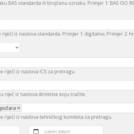
ku BAS standarda ili brojčanu oznaku. Primjer 1: BAS ISO 9
e riječi iz naslova standarda. Primjer 1: digitalno; Primjer 2: 
e riječi iz naslova ICS za pretragu.
u rijеč iz nаslоvа dirеktivе kојu trаžitе.
 požara
ne riječi iz naslova tehničkog komiteta za pretragu.
Izaberi datum