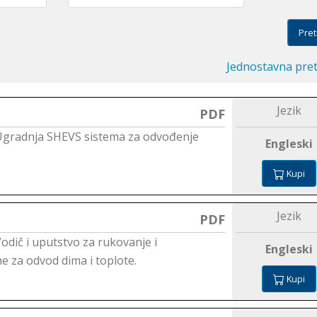
Pret
Jednostavna pre
Jezik
PDF
: Ugradnja SHEVS sistema za odvođenje
Engleski
Kupi
Jezik
PDF
Vodič i uputstvo za rukovanje i
Engleski
e za odvod dima i toplote.
Kupi