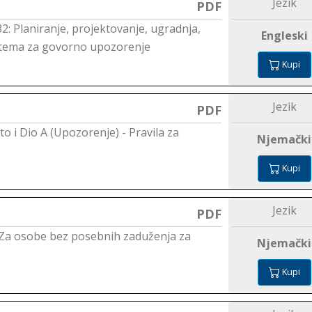
Jezik
PDF
32: Planiranje, projektovanje, ugradnja,
Engleski
sistema za govorno upozorenje
Kupi
Jezik
PDF
to i Dio A (Upozorenje) - Pravila za
Njemački
Kupi
Jezik
PDF
B (Za osobe bez posebnih zaduženja za
Njemački
Kupi