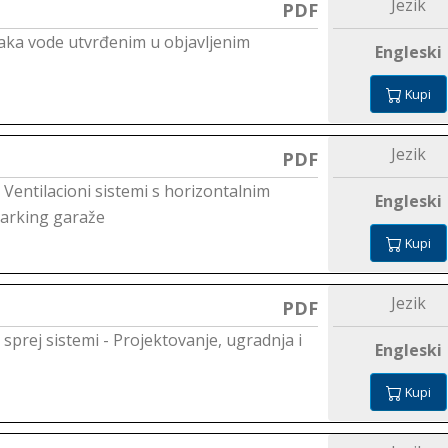
Jezik
PDF
saka vode utvrđenim u objavljenim
Engleski
Kupi
Jezik
PDF
: Ventilacioni sistemi s horizontalnim
Engleski
parking garaže
Kupi
Jezik
PDF
 sprej sistemi - Projektovanje, ugradnja i
Engleski
Kupi