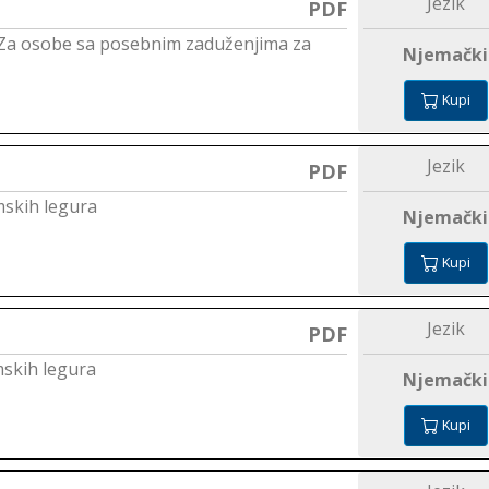
Jezik
PDF
C (Za osobe sa posebnim zaduženjima za
Njemački
Kupi
Jezik
PDF
mskih legura
Njemački
Kupi
Jezik
PDF
mskih legura
Njemački
Kupi