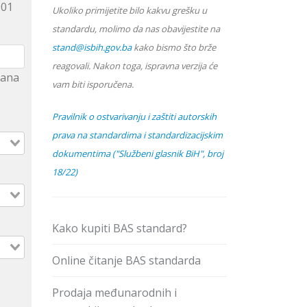
001
Ukoliko primijetite bilo kakvu grešku u
standardu, molimo da nas obavijestite na
stand@isbih.gov.ba
kako bismo što brže
reagovali. Nakon toga, ispravna verzija će
hrana
vam biti isporučena.
Pravilnik o ostvarivanju i zaštiti autorskih
prava na standardima i standardizacijskim
dokumentima ("Službeni glasnik BiH", broj
18/22)
Kako kupiti BAS standard?
Online čitanje BAS standarda
Prodaja međunarodnih i