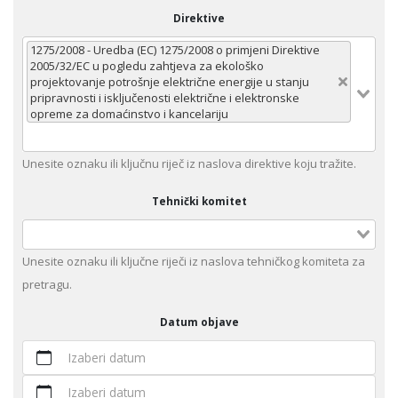
Direktive
1275/2008 - Uredba (EC) 1275/2008 o primjeni Direktive
2005/32/EC u pogledu zahtjeva za ekološko
projektovanje potrošnje električne energije u stanju
pripravnosti i isklјučenosti električne i elektronske
opreme za domaćinstvo i kancelariju
Unеsitе oznaku ili klјučnu rijеč iz nаslоvа dirеktivе kојu trаžitе.
Tehnički komitet
Unesite оznaku ili ključne riječi iz naslova tehničkog komiteta za
pretragu.
Datum objave
Izaberi datum
Izaberi datum