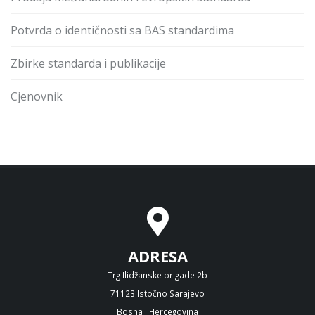
Potvrda o identičnosti sa BAS standardima
Zbirke standarda i publikacije
Cjenovnik
ADRESA
Trg Ilidžanske brigade 2b
71123 Istočno Sarajevo
Bosna i Hercegovina