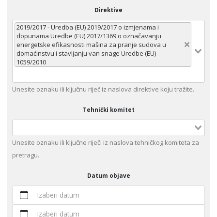
Direktive
2019/2017 - Uredba (EU) 2019/2017 o izmjenama i
dopunama Uredbe (EU) 2017/1369 o označavanju
energetske efikasnosti mašina za pranje sudova u
domaćinstvu i stavljanju van snage Uredbe (EU)
1059/2010
Unеsitе oznaku ili klјučnu rijеč iz nаslоvа dirеktivе kојu trаžitе.
Tehnički komitet
Unesite оznaku ili ključne riječi iz naslova tehničkog komiteta za
pretragu.
Datum objave
Izaberi datum
Izaberi datum