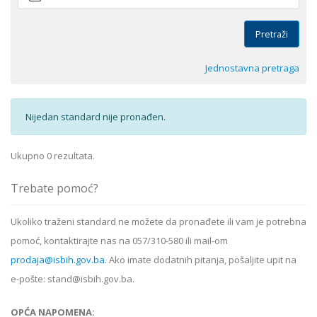
Pretraži
Jednostavna pretraga
Nijedan standard nije pronađen.
Ukupno 0 rezultata.
Trebate pomoć?
Ukoliko
traženi standard
ne možete da pronađete ili vam je potrebna
pomoć, kontaktirajte nas na 057/310-580 ili mail-om
prodaja@isbih.gov.ba
. Ako imate dodatnih pitanja, pošaljite upit na
e-pošte: stand@isbih.gov.ba.
OPĆA NAPOMENA: