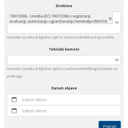
Direktive
1907/2006 - Uredba (EC) 1907/2006 o registraciji,
evaluaciji, autorizaciji i ograničavanju hemikalija (REACH)
Unеsitе oznaku ili klјučnu rijеč iz nаslоvа dirеktivе kојu trаžitе.
Tehnički komitet
Unesite оznaku ili ključne riječi iz naslova tehničkog komiteta za
pretragu.
Datum objave
Izaberi datum
Izaberi datum
Pretraži