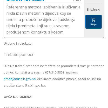
Referentna metoda ispitivanja izlučivanja
Engleski
nikla iz svih metalnih dijelova koji se
unose u probušene dijelove ljudskoga
Kupi
tijela i predmeta koji su u izravnom i
produženom kontaktu s kožom
Ukupno 3 rezultata.
Trebate pomoć?
Ukoliko
traženi standard
ne možete da pronađete ili vam je potrebna
pomoć, kontaktirajte nas na 057/310-580 ili mail-om
prodaja@isbih.gov.ba
. Ako imate dodatnih pitanja, pošaljite upit na
e-pošte: stand@isbih.gov.ba.
OPĆA NAPOMENA: