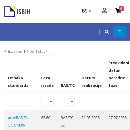
0
BS
Prikazano
1-1
od
1
stavki.
Predviđeni
datum
Oznaka
Faza
Datum
naredne
standarda
izrade
BAS/TC
realizacije
faze
prpvBAS EN
62.60
BAS/TC
21.05.2026
27.07.2026
IEC 61439-
52