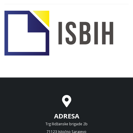
ADRESA
Trg Ilidžanske brigade 2b
71123 Istočno Sarajevo