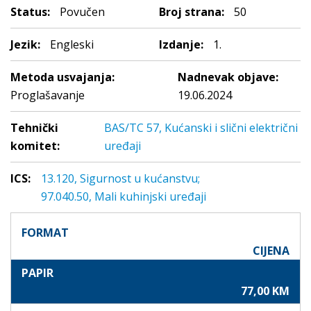
Status:
Povučen
Broj strana:
50
Jezik:
Engleski
Izdanje:
1.
Metoda usvajanja:
Nadnevak objave:
Proglašavanje
19.06.2024
Tehnički
BAS/TC 57, Kućanski i slični električni
komitet:
uređaji
ICS:
13.120, Sigurnost u kućanstvu;
97.040.50, Mali kuhinjski uređaji
FORMAT
CIJENA
PAPIR
77,00 KM