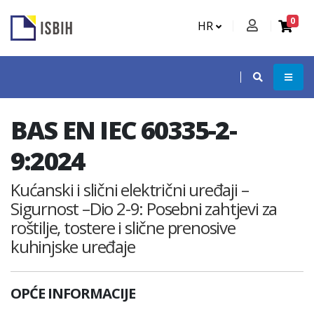
0
HR
BAS EN IEC 60335-2-
9:2024
Kućanski i slični električni uređaji –
Sigurnost –Dio 2-9: Posebni zahtjevi za
roštilje, tostere i slične prenosive
kuhinjske uređaje
OPĆE INFORMACIJE