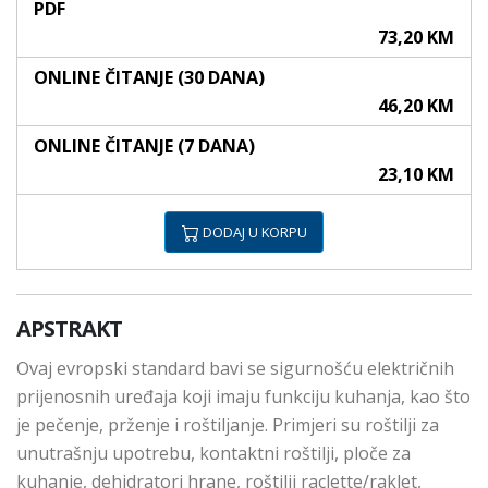
PDF
73,20 KM
ONLINE ČITANJE (30 DANA)
46,20 KM
ONLINE ČITANJE (7 DANA)
23,10 KM
DODAJ U KORPU
APSTRAKT
Ovaj evropski standard bavi se sigurnošću električnih
prijenosnih uređaja koji imaju funkciju kuhanja, kao što
je pečenje, prženje i roštiljanje. Primjeri su roštilji za
unutrašnju upotrebu, kontaktni roštilji, ploče za
kuhanje, dehidratori hrane, roštilji raclette/raklet,