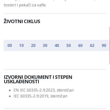
tosteri i pekači za vafle.
ŽIVOTNI CIKLUS
00
10
20
30
40
50
60
62
90
IZVORNI DOKUMENT I STEPEN
USKLAĐENOSTI
EN IEC 60335-2-9:2023, identičan
IEC 60335-2-9:2019, identičan