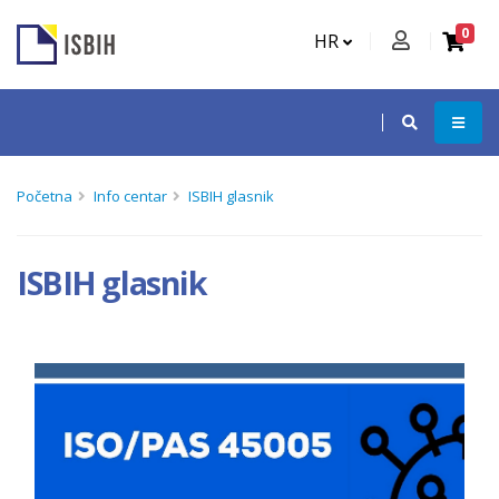
0
HR
Početna
Info centar
ISBIH glasnik
ISBIH glasnik