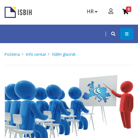
0
HR
Početna
Info centar
ISBIH glasnik