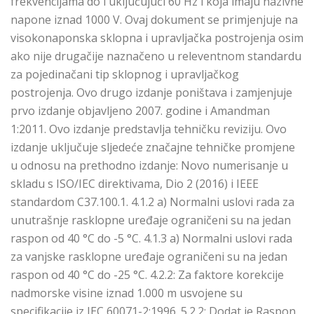
frekvencijama do i uključujući 60 Hz i koja imaju nazivne
napone iznad 1000 V. Ovaj dokument se primjenjuje na
visokonaponska sklopna i upravljačka postrojenja osim
ako nije drugačije naznačeno u releventnom standardu
za pojedinačani tip sklopnog i upravljačkog
postrojenja. Ovo drugo izdanje poništava i zamjenjuje
prvo izdanje objavljeno 2007. godine i Amandman
1:2011. Ovo izdanje predstavlja tehničku reviziju. Ovo
izdanje uključuje sljedeće značajne tehničke promjene
u odnosu na prethodno izdanje: Novo numerisanje u
skladu s ISO/IEC direktivama, Dio 2 (2016) i IEEE
standardom C37.100.1. 4.1.2 a) Normalni uslovi rada za
unutrašnje rasklopne uređaje ograničeni su na jedan
raspon od 40 °C do -5 °C. 4.1.3 a) Normalni uslovi rada
za vanjske rasklopne uređaje ograničeni su na jedan
raspon od 40 °C do -25 °C. 4.2.2: Za faktore korekcije
nadmorske visine iznad 1.000 m usvojene su
specifikacije iz IEC 60071-2:1996. 5.2.2: Dodat je Raspon