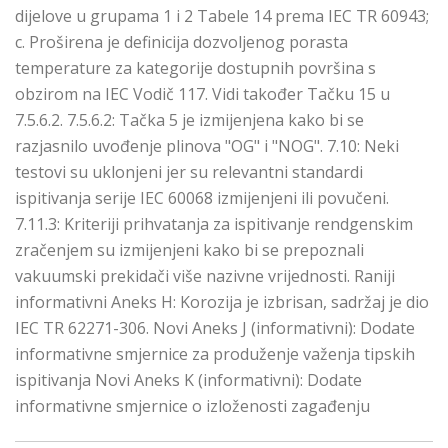
dijelove u grupama 1 i 2 Tabele 14 prema IEC TR 60943;
c. Proširena je definicija dozvoljenog porasta
temperature za kategorije dostupnih površina s
obzirom na IEC Vodič 117. Vidi također Tačku 15 u
7.5.6.2. 7.5.6.2: Tačka 5 je izmijenjena kako bi se
razjasnilo uvođenje plinova "OG" i "NOG". 7.10: Neki
testovi su uklonjeni jer su relevantni standardi
ispitivanja serije IEC 60068 izmijenjeni ili povučeni.
7.11.3: Kriteriji prihvatanja za ispitivanje rendgenskim
zračenjem su izmijenjeni kako bi se prepoznali
vakuumski prekidači više nazivne vrijednosti. Raniji
informativni Aneks H: Korozija je izbrisan, sadržaj je dio
IEC TR 62271-306. Novi Aneks J (informativni): Dodate
informativne smjernice za produženje važenja tipskih
ispitivanja Novi Aneks K (informativni): Dodate
informativne smjernice o izloženosti zagađenju