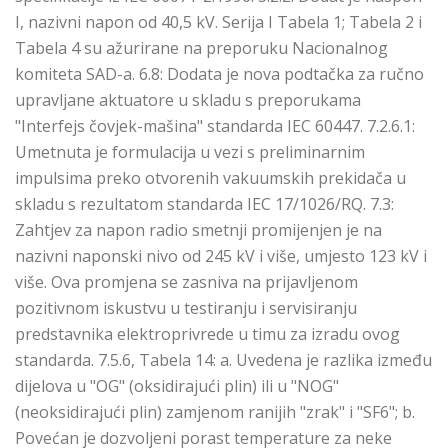
I, nazivni napon od 40,5 kV. Serija I Tabela 1; Tabela 2 i
Tabela 4 su ažurirane na preporuku Nacionalnog
komiteta SAD-a. 6.8: Dodata je nova podtačka za ručno
upravljane aktuatore u skladu s preporukama
"Interfejs čovjek-mašina" standarda IEC 60447. 7.2.6.1:
Umetnuta je formulacija u vezi s preliminarnim
impulsima preko otvorenih vakuumskih prekidača u
skladu s rezultatom standarda IEC 17/1026/RQ. 7.3:
Zahtjev za napon radio smetnji promijenjen je na
nazivni naponski nivo od 245 kV i više, umjesto 123 kV i
više. Ova promjena se zasniva na prijavljenom
pozitivnom iskustvu u testiranju i servisiranju
predstavnika elektroprivrede u timu za izradu ovog
standarda. 7.5.6, Tabela 14: a. Uvedena je razlika između
dijelova u "OG" (oksidirajući plin) ili u "NOG"
(neoksidirajući plin) zamjenom ranijih "zrak" i "SF6"; b.
Povećan je dozvoljeni porast temperature za neke