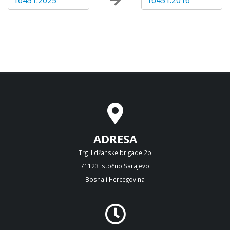
16451:2025
16451:2016
ADRESA
Trg Ilidžanske brigade 2b
71123 Istočno Sarajevo
Bosna i Hercegovina