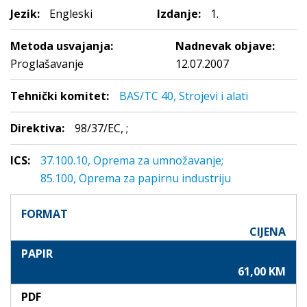
Jezik:
Engleski
Izdanje:
1.
Metoda usvajanja:
Nadnevak objave:
Proglašavanje
12.07.2007
Tehnički komitet:
BAS/TC 40, Strojevi i alati
Direktiva:
98/37/EC, ;
ICS:
37.100.10, Oprema za umnožavanje;
85.100, Oprema za papirnu industriju
FORMAT
CIJENA
PAPIR
61,00 KM
PDF