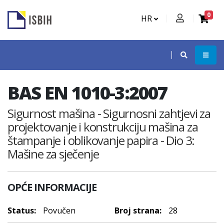
0
HR
BAS EN 1010-3:2007
Sigurnost mašina - Sigurnosni zahtjevi za
projektovanje i konstrukciju mašina za
štampanje i oblikovanje papira - Dio 3:
Mašine za sječenje
OPĆE INFORMACIJE
Status:
Povučen
Broj strana:
28