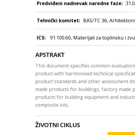
Predviđeni nadnevak naredne faze:
31.
Tehnički komitet:
BAS/TC 36, Arhitektonsk
ICS:
91.100.60, Materijali za toplinsku i zv
APSTRAKT
This document specifies common evaluation r
product with harmonised technical specifica
product standards and other assessment doc
made products for buildings, factory made pro
products for building equipment and industria
composite kits.
ŽIVOTNI CIKLUS