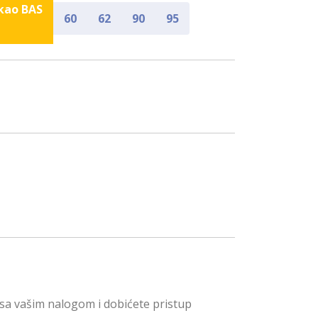
 kao BAS
60
62
90
95
 sa vašim nalogom i dobićete pristup