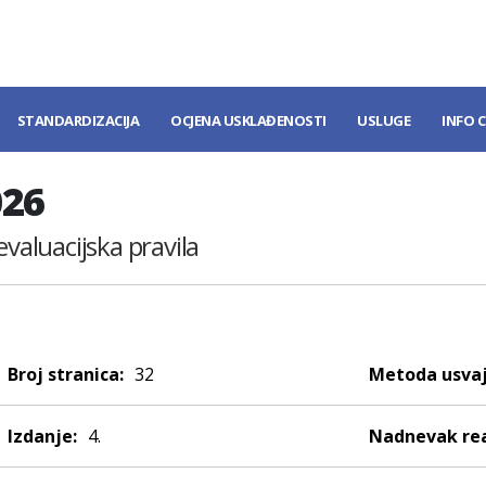
STANDARDIZACIJA
OCJENA USKLAĐENOSTI
USLUGE
INFO 
026
evaluacijska pravila
Broj stranica:
32
Metoda usvaj
Izdanje:
4.
Nadnevak rea