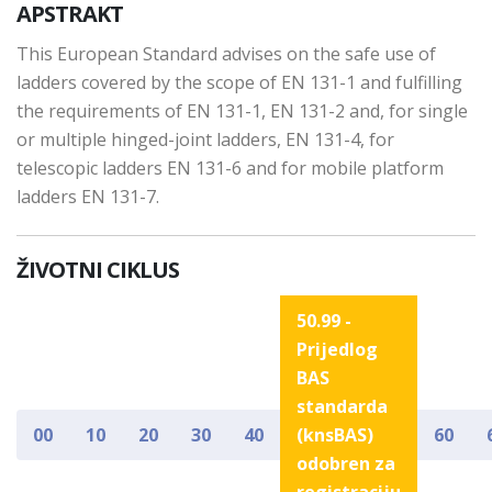
APSTRAKT
This European Standard advises on the safe use of
ladders covered by the scope of EN 131-1 and fulfilling
the requirements of EN 131-1, EN 131-2 and, for single
or multiple hinged-joint ladders, EN 131-4, for
telescopic ladders EN 131-6 and for mobile platform
ladders EN 131-7.
ŽIVOTNI CIKLUS
50.99 -
Prijedlog
BAS
standarda
00
10
20
30
40
(knsBAS)
60
odobren za