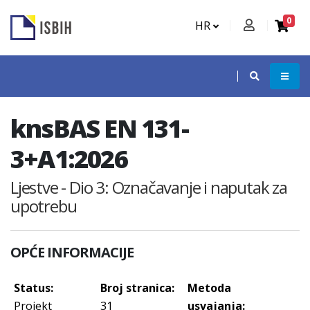
0
HR
knsBAS EN 131-
3+A1:2026
Ljestve - Dio 3: Označavanje i naputak za
upotrebu
OPĆE INFORMACIJE
Status:
Broj stranica:
Metoda
Projekt
31
usvajanja: