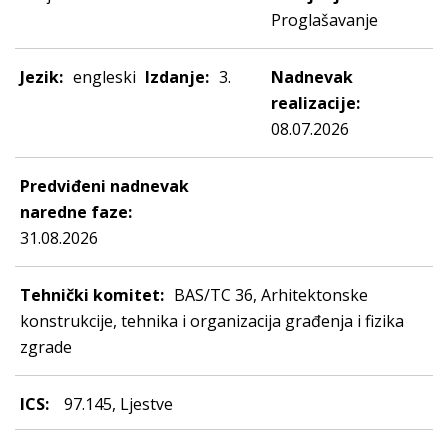
Proglašavanje
Jezik:
engleski
Izdanje:
3.
Nadnevak
realizacije:
08.07.2026
Predviđeni nadnevak
naredne faze:
31.08.2026
Tehnički komitet:
BAS/TC 36, Arhitektonske
konstrukcije, tehnika i organizacija građenja i fizika
zgrade
ICS:
97.145, Ljestve