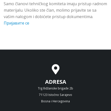
Samo članovi tehničkog komiteta imaju pristup radnom
materijalu. Ukoliko ste član, molimo prijavite se sa
vašim nalogom i dobićete pristup dokumentima.
Пријавите се
ADRESA
Trg Ilidžanske brigade 2b
71123 Istočno Sarajevo
Bosna i Hercegovina