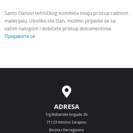
Samo članovi tehničkog komiteta imaju pristup radnom
materijalu. Ukoliko ste član, molimo prijavite se sa
vašim nalogom i dobićete pristup dokumentima.
Пријавите се
ADRESA
Trg Ilidžanske brigade 2b
71123 Istočno Sarajevo
Bosna i Hercegovina