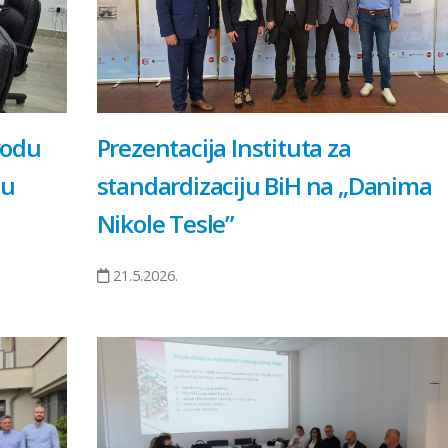
vodu
Prezentacija Instituta za
ju
standardizaciju BiH na „Danima
Nikole Tesle”
21.5.2026.