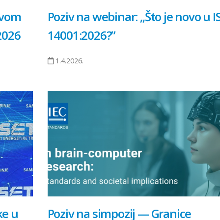
ovom
Poziv na webinar: „Što je novo u I
2026
14001:2026?”
1.4.2026.
ke u
Poziv na simpozij — Granice