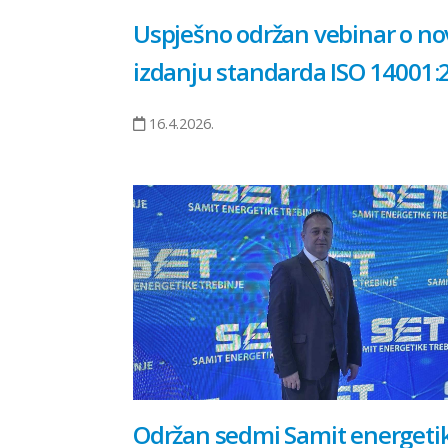
Uspješno održan vebinar o n
izdanju standarda ISO 14001:
16.4.2026.
Održan sedmi Samit energeti