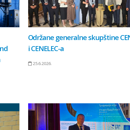
Održane generalne skupštine CE
and
i CENELEC-a
n
25.6.2026.