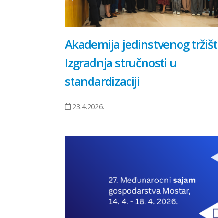
Akademija jedinstvenog tržišt
Izgradnja stručnosti u
standardizaciji
23.4.2026.