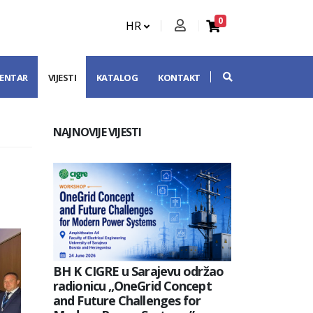
0
HR
CENTAR
VIJESTI
KATALOG
KONTAKT
NAJNOVIJE VIJESTI
BH K CIGRE u Sarajevu održao
radionicu „OneGrid Concept
and Future Challenges for