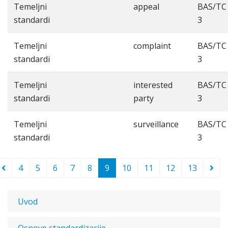
Temeljni
appeal
BAS/TC
standardi
3
Temeljni
complaint
BAS/TC
standardi
3
Temeljni
interested
BAS/TC
standardi
party
3
Temeljni
surveillance
BAS/TC
standardi
3
4
5
6
7
8
9
10
11
12
13
Uvod