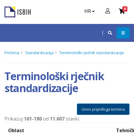
0
HR
Početna
Standardizacija
Terminološki rječnik standardizacije
Terminološki rječnik
standardizacije
Unos prijedloga termina
Prikazuj
161-180
od
11.607
stavki.
Oblast
Tehnič