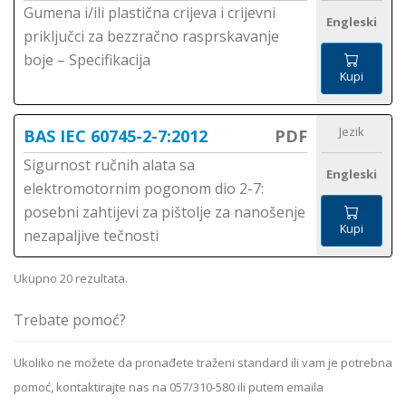
Gumena i/ili plastična crijeva i crijevni
Engleski
priključci za bezzračno rasprskavanje
boje – Specifikacija
Kupi
Jezik
BAS IEC 60745-2-7:2012
PDF
Sigurnost ručnih alata sa
Engleski
elektromotornim pogonom dio 2-7:
posebni zahtijevi za pištolje za nanošenje
Kupi
nezapaljive tečnosti
Ukupno 20 rezultata.
Trebate pomoć?
Ukoliko ne možete da pronađete traženi standard ili vam je potrebna
pomoć, kontaktirajte nas na 057/310-580 ili putem emaila