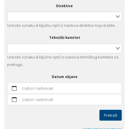
Direktive
Unеsitе oznaku ili klјučnu rijеč iz nаslоvа dirеktivе kојu trаžitе.
Tehnički komitet
Unesite оznaku ili ključne riječi iz naslova tehničkog komiteta za
pretragu.
Datum objave
Izaberi nadnevak
Izaberi nadnevak
Pretraži