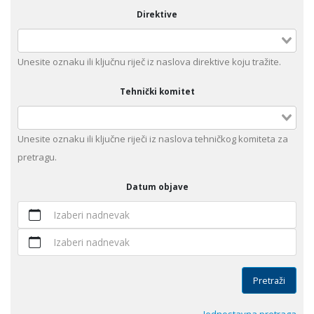
Direktive
Unеsitе oznaku ili klјučnu rijеč iz nаslоvа dirеktivе kојu trаžitе.
Tehnički komitet
Unesite оznaku ili ključne riječi iz naslova tehničkog komiteta za
pretragu.
Datum objave
Izaberi nadnevak
Izaberi nadnevak
Pretraži