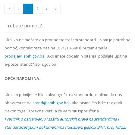
«
‹
1
2
›
»
Trebate pomoć?
Ukoliko ne možete da pronađete traženi standard ili vam je potrebna
pomoć, kontaktirajte nas na 057/310-580 ili putem emaila
prodaja@isbih.gov.ba.
Ako imate dodatnih pitanja, pošaljite upit na
e-pošte: stand@isbih.gov.ba
OPĆA NAPOMENA:
Ukoliko primijetite bilo kakvu grešku u standardu, molimo da nas
obavijestite na
stand@isbih.gov.ba
kako bismo što brže reagirali.
Nakon toga, ispravna verzija će vam biti isporučena.
Pravilnik o ostvarivanju i zaštiti autorskih prava na standardima i
standardizacijskim dokumentima ("Službeni glasnik BiH", broj 18/22)