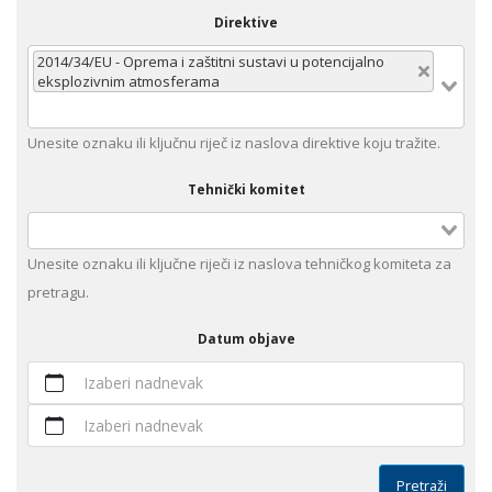
Direktive
2014/34/EU - Oprema i zaštitni sustavi u potencijalno
eksplozivnim atmosferama
Unеsitе oznaku ili klјučnu rijеč iz nаslоvа dirеktivе kојu trаžitе.
Tehnički komitet
Unesite оznaku ili ključne riječi iz naslova tehničkog komiteta za
pretragu.
Datum objave
Izaberi nadnevak
Izaberi nadnevak
Pretraži