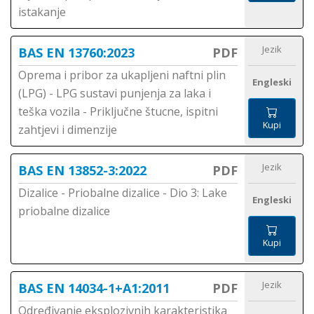
istakanje
Jezik
BAS EN 13760:2023
PDF
Oprema i pribor za ukapljeni naftni plin
Engleski
(LPG) - LPG sustavi punjenja za laka i
teška vozila - Priključne štucne, ispitni
Kupi
zahtjevi i dimenzije
Jezik
BAS EN 13852-3:2022
PDF
Dizalice - Priobalne dizalice - Dio 3: Lake
Engleski
priobalne dizalice
Kupi
Jezik
BAS EN 14034-1+A1:2011
PDF
Određivanje eksplozivnih karakteristika