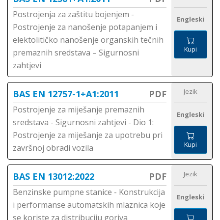
Postrojenja za zaštitu bojenjem -
Engleski
Postrojenje za nanošenje potapanjem i
elektolitičko nanošenje organskih tečnih
Kupi
premaznih sredstava – Sigurnosni
zahtjevi
Jezik
BAS EN 12757-1+A1:2011
PDF
Postrojenje za miješanje premaznih
Engleski
sredstava - Sigurnosni zahtjevi - Dio 1:
Postrojenje za miješanje za upotrebu pri
Kupi
završnoj obradi vozila
Jezik
BAS EN 13012:2022
PDF
Benzinske pumpne stanice - Konstrukcija
Engleski
i performanse automatskih mlaznica koje
se koriste za distribuciju goriva