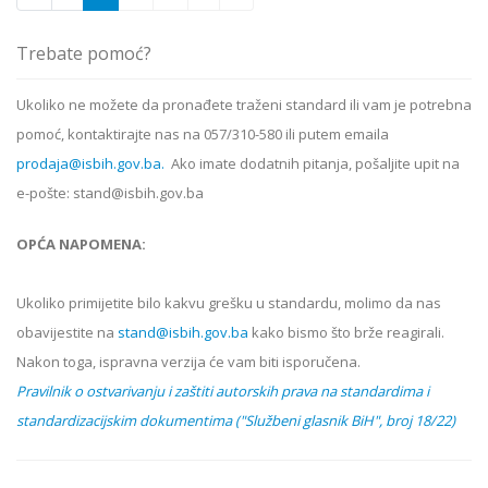
Trebate pomoć?
Ukoliko ne možete da pronađete traženi standard ili vam je potrebna
pomoć, kontaktirajte nas na 057/310-580 ili putem emaila
prodaja@isbih.gov.ba.
Ako imate dodatnih pitanja, pošaljite upit na
e-pošte: stand@isbih.gov.ba
OPĆA NAPOMENA:
Ukoliko primijetite bilo kakvu grešku u standardu, molimo da nas
obavijestite na
stand@isbih.gov.ba
kako bismo što brže reagirali.
Nakon toga, ispravna verzija će vam biti isporučena.
Pravilnik o ostvarivanju i zaštiti autorskih prava na standardima i
standardizacijskim dokumentima ("Službeni glasnik BiH", broj 18/22)