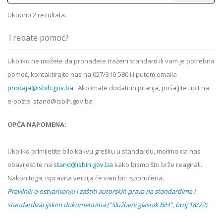
Ukupno 2 rezultata.
Trebate pomoć?
Ukoliko ne možete da pronađete traženi standard ili vam je potrebna
pomoć, kontaktirajte nas na 057/310-580 ili putem emaila
prodaja@isbih.gov.ba.
Ako imate dodatnih pitanja, pošaljite upit na
e-pošte: stand@isbih.gov.ba
OPĆA NAPOMENA:
Ukoliko primijetite bilo kakvu grešku u standardu, molimo da nas
obavijestite na
stand@isbih.gov.ba
kako bismo što brže reagirali.
Nakon toga, ispravna verzija će vam biti isporučena.
Pravilnik o ostvarivanju i zaštiti autorskih prava na standardima i
standardizacijskim dokumentima ("Službeni glasnik BiH", broj 18/22)