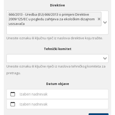
Direktive
666/2013 - Uredba (EU) 666/2013 o primjeni Direktive
2009/125/EC u pogledu zahtjeva za ekološkim dizajnom
usisavača
Unеsitе oznaku ili klјučnu rijеč iz nаslоvа dirеktivе kојu trаžitе.
Tehnički komitet
Unesite оznaku ili ključne riječi iz naslova tehničkog komiteta za
pretragu.
Datum objave
Izaberi nadnevak
Izaberi nadnevak