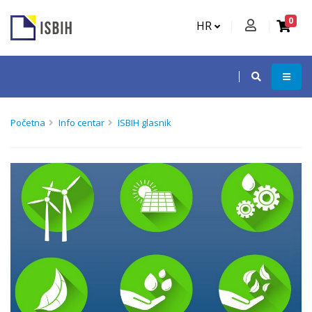
0
HR
Početna
Info centar
ISBIH glasnik