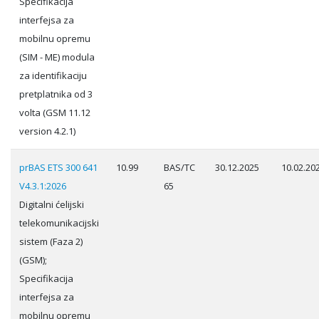
Specifikacija
interfejsa za
mobilnu opremu
(SIM - ME) modula
za identifikaciju
pretplatnika od 3
volta (GSM 11.12
version 4.2.1)
prBAS ETS 300 641
10.99
BAS/TC
30.12.2025
10.02.20
V4.3.1:2026
65
Digitalni ćelijski
telekomunikacijski
sistem (Faza 2)
(GSM);
Specifikacija
interfejsa za
mobilnu opremu