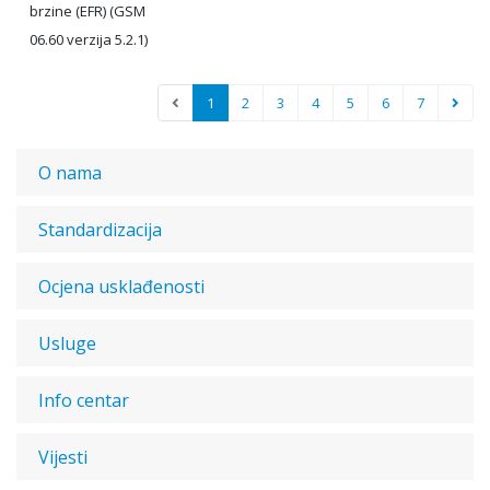
brzine (EFR) (GSM
06.60 verzija 5.2.1)
1
2
3
4
5
6
7
O nama
Standardizacija
Ocjena usklađenosti
Usluge
Info centar
Vijesti