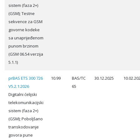
sistem (faza 2+)
(GSM); Testne
sekvence za GSM
govorne kodeke
sa unaprijeđenom
punom brzinom
(GSM 06.54 verzija
5.1.1)
prBAS ETS 300 726
10.99
BAS/TC
30.12.2025
10.02.20
V5.2.1:2026
65
Digitalni ćelijski
telekomunikacijski
sistem (faza 2+)
(GSM); Poboljšano
transkodovanje
govora pune