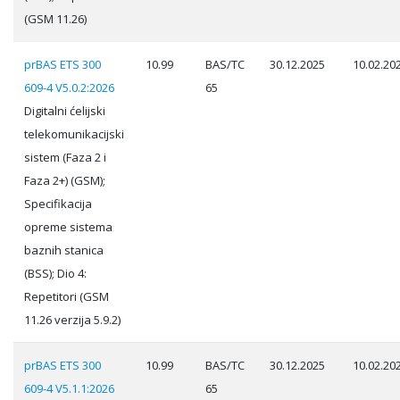
(GSM 11.26)
prBAS ETS 300
10.99
BAS/TC
30.12.2025
10.02.20
609-4 V5.0.2:2026
65
Digitalni ćelijski
telekomunikacijski
sistem (Faza 2 i
Faza 2+) (GSM);
Specifikacija
opreme sistema
baznih stanica
(BSS); Dio 4:
Repetitori (GSM
11.26 verzija 5.9.2)
prBAS ETS 300
10.99
BAS/TC
30.12.2025
10.02.20
609-4 V5.1.1:2026
65