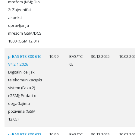
mrežom (NM); Dio
2: Zajednički
aspekti
upravljanja
mrežom GSM/DCS
1800 (GSM 12.01)
prBAS ETS 300 616
10.99
BAS/TC
30.12.2025
10.02.20
V4.2.1:2026
65
Digitalni ćelijski
telekomunikacijski
sistem (Faza 2)
(GSM); Podaci o
događajima i
pozivima (GSM
12.05)
prBAS ETS 300 622
10.99
BAS/TC
30.12.2025
10.02.20