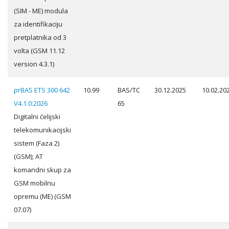
(SIM - ME) modula
za identifikaciju
pretplatnika od 3
volta (GSM 11.12
version 4.3.1)
prBAS ETS 300 642
10.99
BAS/TC
30.12.2025
10.02.20
V4.1.0:2026
65
Digitalni ćelijski
telekomunikacijski
sistem (Faza 2)
(GSM); AT
komandni skup za
GSM mobilnu
opremu (ME) (GSM
07.07)