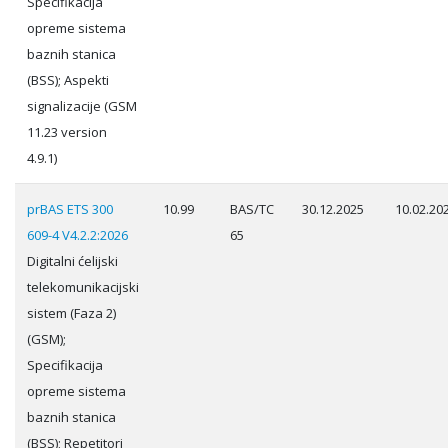
Specifikacija
opreme sistema
baznih stanica
(BSS); Aspekti
signalizacije (GSM
11.23 version
4.9.1)
prBAS ETS 300
10.99
BAS/TC
30.12.2025
10.02.20
609-4 V4.2.2:2026
65
Digitalni ćelijski
telekomunikacijski
sistem (Faza 2)
(GSM);
Specifikacija
opreme sistema
baznih stanica
(BSS); Repetitori