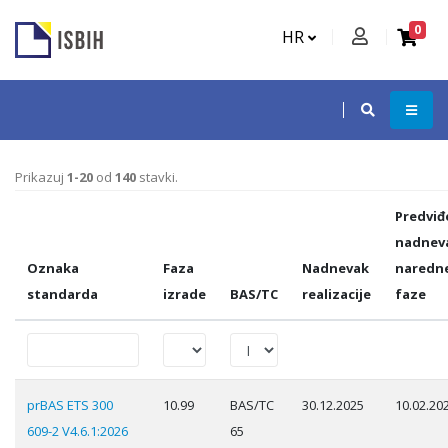
0
HR
Prikazuj
1-20
od
140
stavki.
Predviđ
nadnev
Oznaka
Faza
Nadnevak
naredn
standarda
izrade
BAS/TC
realizacije
faze
prBAS ETS 300
10.99
BAS/TC
30.12.2025
10.02.20
609-2 V4.6.1:2026
65