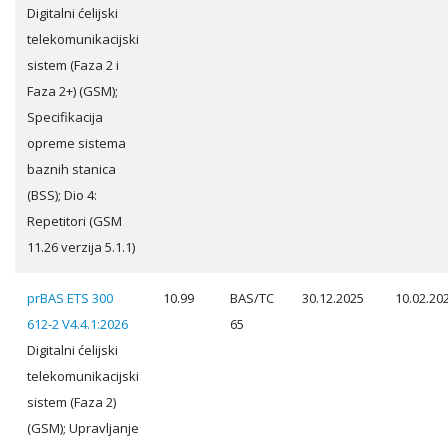
Digitalni ćelijski
telekomunikacijski
sistem (Faza 2 i
Faza 2+) (GSM);
Specifikacija
opreme sistema
baznih stanica
(BSS); Dio 4:
Repetitori (GSM
11.26 verzija 5.1.1)
prBAS ETS 300
10.99
BAS/TC
30.12.2025
10.02.20
612-2 V4.4.1:2026
65
Digitalni ćelijski
telekomunikacijski
sistem (Faza 2)
(GSM); Upravljanje