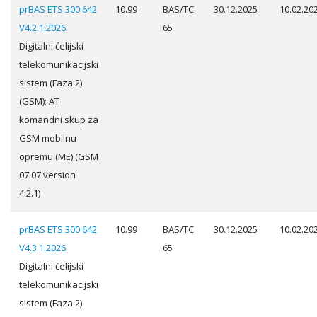
prBAS ETS 300 642
10.99
BAS/TC
30.12.2025
10.02.20
V4.2.1:2026
65
Digitalni ćelijski
telekomunikacijski
sistem (Faza 2)
(GSM); AT
komandni skup za
GSM mobilnu
opremu (ME) (GSM
07.07 version
4.2.1)
prBAS ETS 300 642
10.99
BAS/TC
30.12.2025
10.02.20
V4.3.1:2026
65
Digitalni ćelijski
telekomunikacijski
sistem (Faza 2)