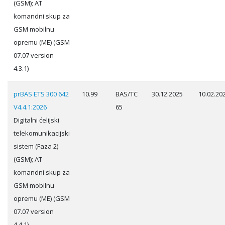
(GSM); AT
komandni skup za
GSM mobilnu
opremu (ME) (GSM
07.07 version
4.3.1)
prBAS ETS 300 642
10.99
BAS/TC
30.12.2025
10.02.20
V4.4.1:2026
65
Digitalni ćelijski
telekomunikacijski
sistem (Faza 2)
(GSM); AT
komandni skup za
GSM mobilnu
opremu (ME) (GSM
07.07 version
4.4.1)