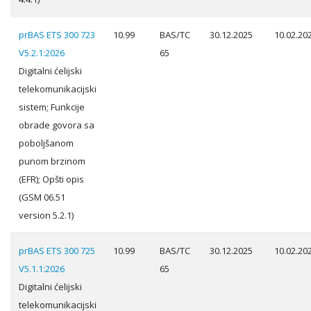
prBAS ETS 300 723
10.99
BAS/TC
30.12.2025
10.02.20
V5.2.1:2026
65
Digitalni ćelijski
telekomunikacijski
sistem; Funkcije
obrade govora sa
poboljšanom
punom brzinom
(EFR); Opšti opis
(GSM 06.51
version 5.2.1)
prBAS ETS 300 725
10.99
BAS/TC
30.12.2025
10.02.20
V5.1.1:2026
65
Digitalni ćelijski
telekomunikacijski