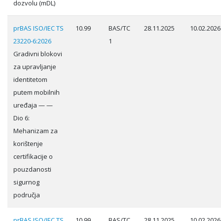
dozvolu (mDL)
prBAS ISO/IEC TS
10.99
BAS/TC
28.11.2025
10.02.2026
23220-6:2026
1
Gradivni blokovi
za upravljanje
identitetom
putem mobilnih
uređaja — —
Dio 6:
Mehanizam za
korištenje
certifikacije o
pouzdanosti
sigurnog
područja
prBAS ISO/IEC TS
10.99
BAS/TC
28.11.2025
10.02.2026