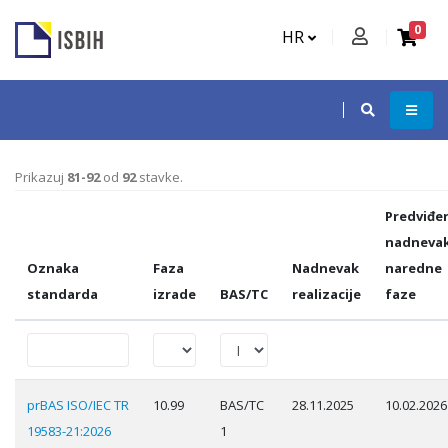
0
HR
Prikazuj
81-92
od
92
stavke.
Predviđe
nadneva
Oznaka
Faza
Nadnevak
naredne
standarda
izrade
BAS/TC
realizacije
faze
prBAS ISO/IEC TR
10.99
BAS/TC
28.11.2025
10.02.2026
19583-21:2026
1