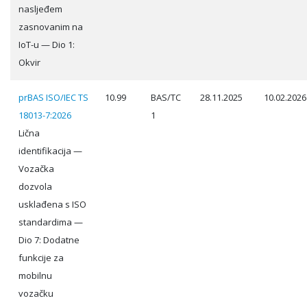
nasljeđem
zasnovanim na
IoT-u — Dio 1:
Okvir
prBAS ISO/IEC TS
10.99
BAS/TC
28.11.2025
10.02.2026
18013-7:2026
1
Lična
identifikacija —
Vozačka
dozvola
usklađena s ISO
standardima —
Dio 7: Dodatne
funkcije za
mobilnu
vozačku