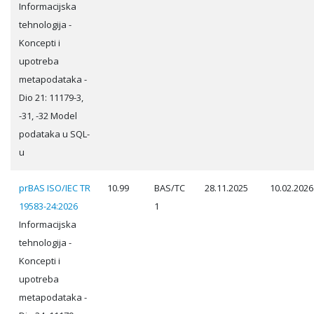
Informacijska
tehnologija -
Koncepti i
upotreba
metapodataka -
Dio 21: 11179-3,
-31, -32 Model
podataka u SQL-
u
prBAS ISO/IEC TR
10.99
BAS/TC
28.11.2025
10.02.2026
19583-24:2026
1
Informacijska
tehnologija -
Koncepti i
upotreba
metapodataka -