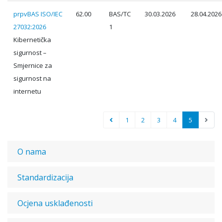
prpvBAS ISO/IEC
62.00
BAS/TC
30.03.2026
28.04.2026
27032:2026
1
Kibernetička
sigurnost –
Smjernice za
sigurnost na
internetu
1
2
3
4
5
O nama
Standardizacija
Ocjena usklađenosti