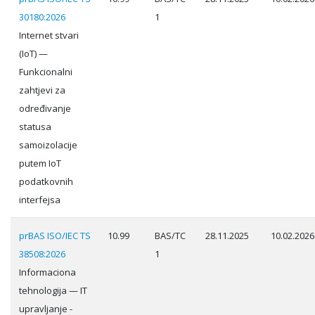
30180:2026
1
Internet stvari
(IoT) —
Funkcionalni
zahtjevi za
određivanje
statusa
samoizolacije
putem IoT
podatkovnih
interfejsa
prBAS ISO/IEC TS
10.99
BAS/TC
28.11.2025
10.02.2026
38508:2026
1
Informaciona
tehnologija — IT
upravljanje -