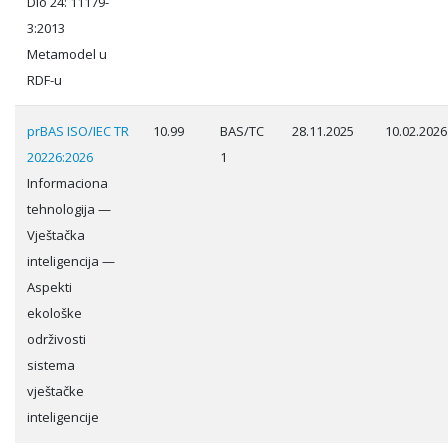
Dio 24: 11179-
3:2013
Metamodel u
RDF-u
prBAS ISO/IEC TR
10.99
BAS/TC
28.11.2025
10.02.2026
20226:2026
1
Informaciona
tehnologija —
Vještačka
inteligencija —
Aspekti
ekološke
održivosti
sistema
vještačke
inteligencije