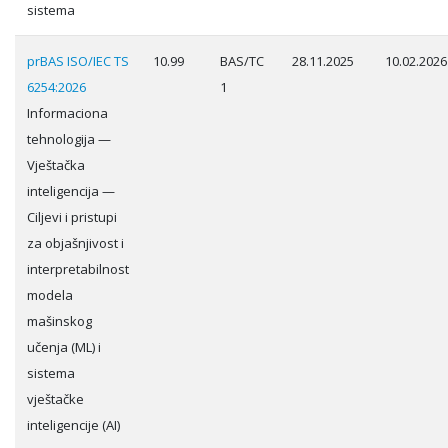
sistema
prBAS ISO/IEC TS
10.99
BAS/TC
28.11.2025
10.02.2026
6254:2026
1
Informaciona
tehnologija —
Vještačka
inteligencija —
Ciljevi i pristupi
za objašnjivost i
interpretabilnost
modela
mašinskog
učenja (ML) i
sistema
vještačke
inteligencije (AI)