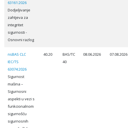
63161:2026
Dodjeljivanje
zahtjeva za
integritet
sigurnosti -
Osnovni razlog
nsBAS CLC
40.20
BAS/TC
08.06.2026
07.08.2026
IEC/TS
40
63074:2026
Sigurnost
mašina –
Sigurnosni
aspekti u vezi s
funkcionalnom
sigurnošću
sigurnosnih