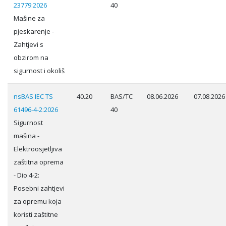
23779:2026
40
Mašine za
pjeskarenje -
Zahtjevi s
obzirom na
sigurnost i okoliš
nsBAS IEC TS
40.20
BAS/TC
08.06.2026
07.08.2026
61496-4-2:2026
40
Sigurnost
mašina -
Elektroosjetljiva
zaštitna oprema
- Dio 4-2:
Posebni zahtjevi
za opremu koja
koristi zaštitne