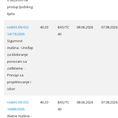
s obzirom na
pristup ljudskog
tijela
nsBAS EN ISO
40.20
BAS/TC
08.06.2026
07.08.2026
14119:2026
40
Sigurnost
mašina - Uređaji
za blokiranje
povezani sa
zaštitama -
Principi za
projektovanje i
izbor
nsBAS EN ISO
40.20
BAS/TC
08.06.2026
07.08.2026
16089:2026
40
Alatne mašine -