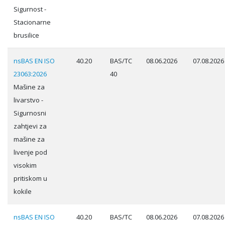
Sigurnost -
Stacionarne
brusilice
nsBAS EN ISO
40.20
BAS/TC
08.06.2026
07.08.2026
23063:2026
40
Mašine za
livarstvo -
Sigurnosni
zahtjevi za
mašine za
livenje pod
visokim
pritiskom u
kokile
nsBAS EN ISO
40.20
BAS/TC
08.06.2026
07.08.2026