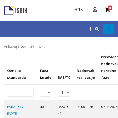
0
HR
Prikazuj
1-20
od
37
stavki.
Predviđen
nadneva
Oznaka
Faza
Nadnevak
naredne
standarda
izrade
BAS/TC
realizacije
faze
nsBAS CLC
40.20
BAS/TC
08.06.2026
07.08.2026
IEC/TR
40