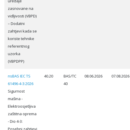
uređaje
zasnovane na
vidljivosti (VBPD)
– Dodatni
zahtjevi kada se
koriste tehnike
referentnog
uzorka
(VBPDPP)
nsBAS IEC TS
40.20
BAS/TC
08.06.2026
07.08.2026
61496-4-3:2026
40
Sigurnost
mašina -
Elektroosjetljiva
zaštitna oprema
- Dio 4-3:
Posebni zahtjevi