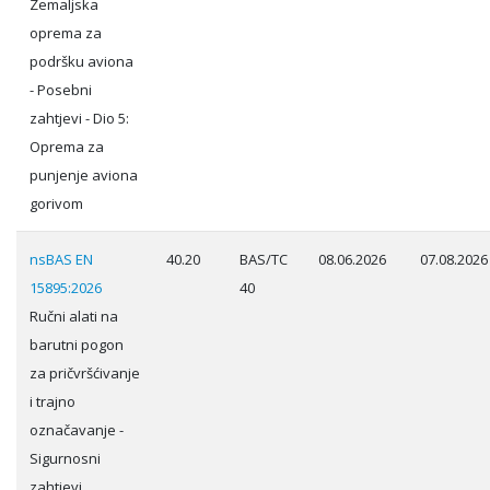
Zemaljska
oprema za
podršku aviona
- Posebni
zahtjevi - Dio 5:
Oprema za
punjenje aviona
gorivom
nsBAS EN
40.20
BAS/TC
08.06.2026
07.08.2026
15895:2026
40
Ručni alati na
barutni pogon
za pričvršćivanje
i trajno
označavanje -
Sigurnosni
zahtjevi