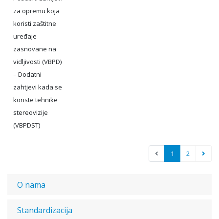
za opremu koja
koristi zaštitne
uređaje
zasnovane na
vidljivosti (VBPD)
– Dodatni
zahtjevi kada se
koriste tehnike
stereovizije
(VBPDST)
1
2
O nama
Standardizacija