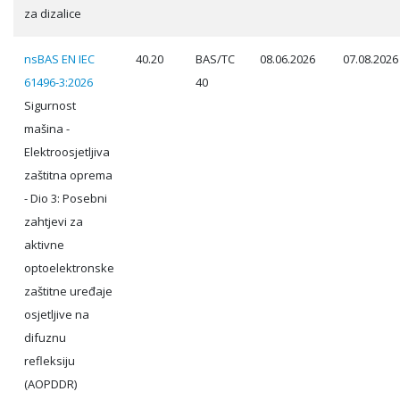
za dizalice
nsBAS EN IEC
40.20
BAS/TC
08.06.2026
07.08.2026
61496-3:2026
40
Sigurnost
mašina -
Elektroosjetljiva
zaštitna oprema
- Dio 3: Posebni
zahtjevi za
aktivne
optoelektronske
zaštitne uređaje
osjetljive na
difuznu
refleksiju
(AOPDDR)