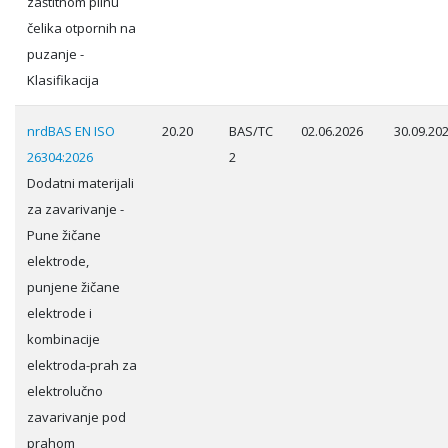
zaštitnom plinu
čelika otpornih na
puzanje -
Klasifikacija
nrdBAS EN ISO
20.20
BAS/TC
02.06.2026
30.09.20
26304:2026
2
Dodatni materijali
za zavarivanje -
Pune žičane
elektrode,
punjene žičane
elektrode i
kombinacije
elektroda-prah za
elektrolučno
zavarivanje pod
prahom