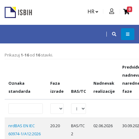
0
HR
Prikazuj
1-16
od
16
stavki.
Predviđ
nadnev
Oznaka
Faza
Nadnevak
naredn
standarda
izrade
BAS/TC
realizacije
faze
nrdBAS EN IEC
20.20
BAS/TC
02.06.2026
30.09.20
60974-1/A12:2026
2