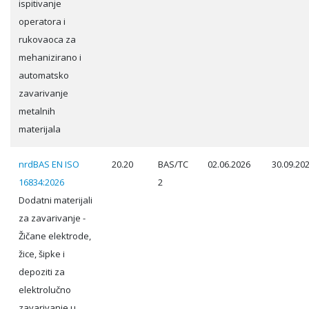
ispitivanje
operatora i
rukovaoca za
mehanizirano i
automatsko
zavarivanje
metalnih
materijala
nrdBAS EN ISO
20.20
BAS/TC
02.06.2026
30.09.20
16834:2026
2
Dodatni materijali
za zavarivanje -
Žičane elektrode,
žice, šipke i
depoziti za
elektrolučno
zavarivanje u