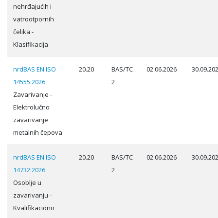
nehrđajućih i
vatrootpornih
čelika -
Klasifikacija
nrdBAS EN ISO
20.20
BAS/TC
02.06.2026
30.09.20
14555:2026
2
Zavarivanje -
Elektrolučno
zavarivanje
metalnih čepova
nrdBAS EN ISO
20.20
BAS/TC
02.06.2026
30.09.20
14732:2026
2
Osoblje u
zavarivanju -
Kvalifikaciono