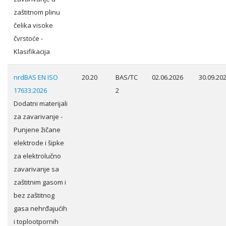
zaštitnom plinu
čelika visoke
čvrstoće -
Klasifikacija
nrdBAS EN ISO
20.20
BAS/TC
02.06.2026
30.09.20
17633:2026
2
Dodatni materijali
za zavarivanje -
Punjene žičane
elektrode i šipke
za elektrolučno
zavarivanje sa
zaštitnim gasom i
bez zaštitnog
gasa nehrđajućih
i toplootpornih