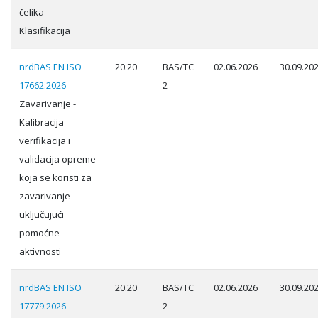
čelika -
Klasifikacija
nrdBAS EN ISO
20.20
BAS/TC
02.06.2026
30.09.20
17662:2026
2
Zavarivanje -
Kalibracija
verifikacija i
validacija opreme
koja se koristi za
zavarivanje
uključujući
pomoćne
aktivnosti
nrdBAS EN ISO
20.20
BAS/TC
02.06.2026
30.09.20
17779:2026
2