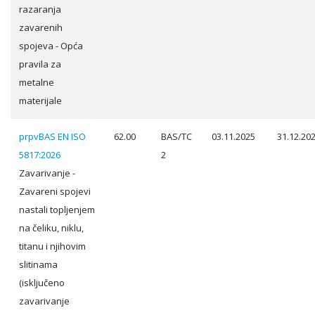
razaranja
zavarenih
spojeva - Opća
pravila za
metalne
materijale
prpvBAS EN ISO
62.00
BAS/TC
03.11.2025
31.12.20
5817:2026
2
Zavarivanje -
Zavareni spojevi
nastali topljenjem
na čeliku, niklu,
titanu i njihovim
slitinama
(isključeno
zavarivanje