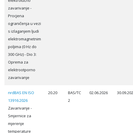
elektrolučno
zavarivanje -
Procjena
ograničenja u vezi
s izlaganjem ljudi
elektromagnetnim
poljima (0 Hz do
300 GHz) - Dio 3:
Oprema za
elektrootporno
zavarivanje
nrdBAS EN ISO
20.20
BAS/TC
02.06.2026
30.09.20
13916:2026
2
Zavarivanje -
Smjernice za
mjerenje
temperature