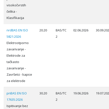
visokočvrstih
čelika -
Klasifikacija
nrdBAS EN ISO
20.20
BAS/TC
02.06.2026
30.09.20
5821:2026
2
Elektrootporno
zavarivanje -
Elektrode za
tačkasto
zavarivanje -
Završetci - kapice
za elektrode
pnBAS EN ISO
30.20
BAS/TC
19.06.2026
19.07.20
17635:2026
2
Ispitivanje bez