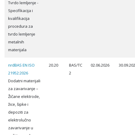
Tvrdo lemljenje -
Specifikacija i
kvalifikacija
procedura za
tvrdo lemljenje
metalnih
materijala
nrdBAS EN ISO
20.20
BAS/TC
02.06.2026
30.09.20
21952:2026
2
Dodatni materijali
za zavarivanje –
Žičane elektrode,
žice, šipke i
depoziti za
elektrolučno
zavarivanje u