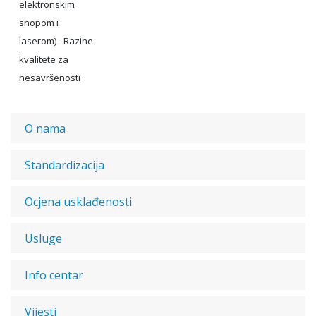
elektronskim
snopom i
laserom) - Razine
kvalitete za
nesavršenosti
O nama
Standardizacija
Ocjena usklađenosti
Usluge
Info centar
Vijesti