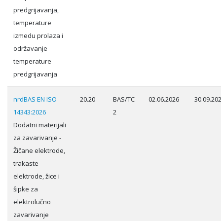
predgrijavanja,
temperature
izmedu prolaza i
održavanje
temperature
predgrijavanja
nrdBAS EN ISO
20.20
BAS/TC
02.06.2026
30.09.20
14343:2026
2
Dodatni materijali
za zavarivanje -
Žičane elektrode,
trakaste
elektrode, žice i
šipke za
elektrolučno
zavarivanje