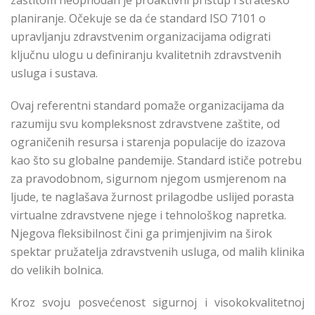
zaštitom neophodan je proaktivni pristup i strateško
planiranje. Očekuje se da će standard ISO 7101 o
upravljanju zdravstvenim organizacijama odigrati
ključnu ulogu u definiranju kvalitetnih zdravstvenih
usluga i sustava.
Ovaj referentni standard pomaže organizacijama da
razumiju svu kompleksnost zdravstvene zaštite, od
ograničenih resursa i starenja populacije do izazova
kao što su globalne pandemije. Standard ističe potrebu
za pravodobnom, sigurnom njegom usmjerenom na
ljude, te naglašava žurnost prilagodbe uslijed porasta
virtualne zdravstvene njege i tehnološkog napretka.
Njegova fleksibilnost čini ga primjenjivim na širok
spektar pružatelja zdravstvenih usluga, od malih klinika
do velikih bolnica.
Kroz svoju posvećenost sigurnoj i visokokvalitetnoj