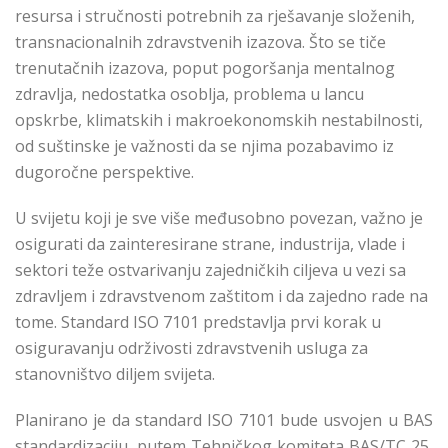
resursa i stručnosti potrebnih za rješavanje složenih,
transnacionalnih zdravstvenih izazova. Što se tiče
trenutačnih izazova, poput pogoršanja mentalnog
zdravlja, nedostatka osoblja, problema u lancu
opskrbe, klimatskih i makroekonomskih nestabilnosti,
od suštinske je važnosti da se njima pozabavimo iz
dugoročne perspektive.
U svijetu koji je sve više međusobno povezan, važno je
osigurati da zainteresirane strane, industrija, vlade i
sektori teže ostvarivanju zajedničkih ciljeva u vezi sa
zdravljem i zdravstvenom zaštitom i da zajedno rade na
tome. Standard ISO 7101 predstavlja prvi korak u
osiguravanju održivosti zdravstvenih usluga za
stanovništvo diljem svijeta.
Planirano je da standard
ISO
7101 bude usvojen u
BAS
standardizaciju
,
putem Tehničkog komiteta
BAS/TC 25,