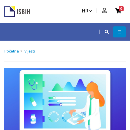
0
HR
Početna
Vijesti