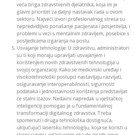
veća briga zdravstvenih djelatnika, koja im je
glavni prioritet za daljnji nastavak rada u ovom
sektoru. Najveći izvori profesionalnog stresa su
nepredvidljivo ponašanje pacijenata i posjetitelja, i
problemi u vezi s mentalnim zdravljem, posebice s
posljedicama izgaranja na poslu.
Usvajanje tehnologije: U zdravstvu, administratori
su ti koji moraju upravljati usvajanjem i
korištenjem novih zdravstvenih tehnologija u
svojoj organizaciji. Kako se medicinski uređaji i
visokotehnološki postupci nastavljaju razvijati,
osiguravanje interoperabilnosti, sigurnosti
podataka i jednostavnosti korištenja predstavljat
će stalni izazov. Nedavni napredak u vještačkoj
inteligenciji pomogao je u fundamentalnoj
transformaciji digitalnog zdravstva. Treba
spomenuti i druga tehnološka dostignuća,
uključujući lasersku tehnologiju, koja se koristi u
skoro svemu, od kirurgije oka do izrade nove