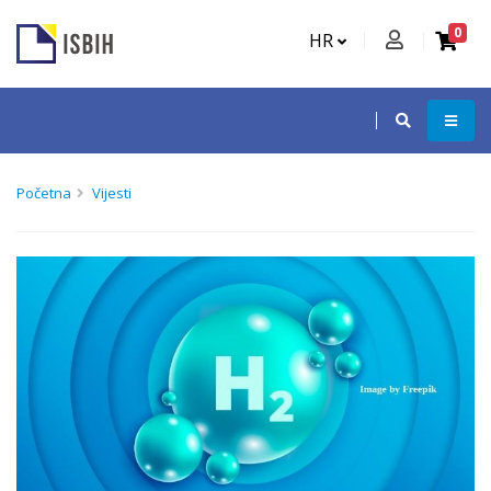
0
HR
Početna
Vijesti