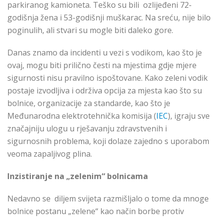
parkiranog kamioneta. Teško su bili ozlijeđeni 72-
godišnja žena i 53-godišnji muškarac. Na sreću, nije bilo
poginulih, ali stvari su mogle biti daleko gore.
Danas znamo da incidenti u vezi s vodikom, kao što je
ovaj, mogu biti prilično česti na mjestima gdje mjere
sigurnosti nisu pravilno ispoštovane. Kako zeleni vodik
postaje izvodljiva i održiva opcija za mjesta kao što su
bolnice, organizacije za standarde, kao što je
Međunarodna elektrotehnička komisija (
IEC
), igraju sve
značajniju ulogu u rješavanju zdravstvenih i
sigurnosnih problema, koji dolaze zajedno s uporabom
veoma zapaljivog plina.
Inzistiranje na „zelenim“ bolnicama
Nedavno se diljem svijeta razmišljalo o tome da mnoge
bolnice postanu „zelene“ kao način borbe protiv