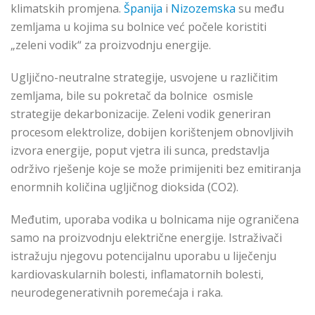
klimatskih promjena.
Španija
i
Nizozemska
su među
zemljama u kojima su bolnice već počele koristiti
„zeleni vodik“ za proizvodnju energije.
Ugljično-neutralne strategije, usvojene u različitim
zemljama, bile su pokretač da bolnice osmisle
strategije dekarbonizacije. Zeleni vodik generiran
procesom elektrolize, dobijen korištenjem obnovljivih
izvora energije, poput vjetra ili sunca, predstavlja
održivo rješenje koje se može primijeniti bez emitiranja
enormnih količina ugljičnog dioksida (CO2).
Međutim, uporaba vodika u bolnicama nije ograničena
samo na proizvodnju električne energije. Istraživači
istražuju njegovu potencijalnu uporabu u liječenju
kardiovaskularnih bolesti, inflamatornih bolesti,
neurodegenerativnih poremećaja i raka.